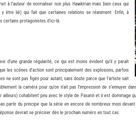
met à l’auteur de normaliser non plus Hawkman mais bien ceux qui
y être lié) qui fait que certaines relations se réaniment. Enfin, à
 certains protagonistes d’ici-là.
e d’une grande régularité, ce qui est moins évident qu’il y paraît
 que les scènes d’action sont principalement des explosions, parfois
es ne sont pas figés pour autant, sans doute parce que l’artiste sait
siblement la caméra pour qu’on n’ait pas l’impression de s’ennuyer da
r ailleurs) cohabitent peu avec le style de Pasarin et il est dommage qu
s partir du principe que la série en encore de nombreux mois devant e
réponse devrait se préciser dès le prochain numéro en tout cas.