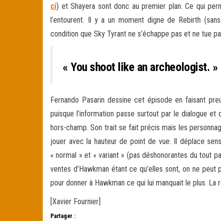
ci
) et Shayera sont donc au premier plan. Ce qui per
l’entourent. Il y a un moment digne de Rebirth (sans 
condition que Sky Tyrant ne s’échappe pas et ne tue pas
« You shoot like an archeologist. »
Fernando Pasarin dessine cet épisode en faisant preuv
puisque l’information passe surtout par le dialogue et
hors-champ. Son trait se fait précis mais les personnag
jouer avec la hauteur de point de vue. Il déplace sen
« normal » et « variant » (pas déshonorantes du tout pa
ventes d’Hawkman étant ce qu’elles sont, on ne peut pa
pour donner à Hawkman ce qui lui manquait le plus. La 
[Xavier Fournier]
Partager :