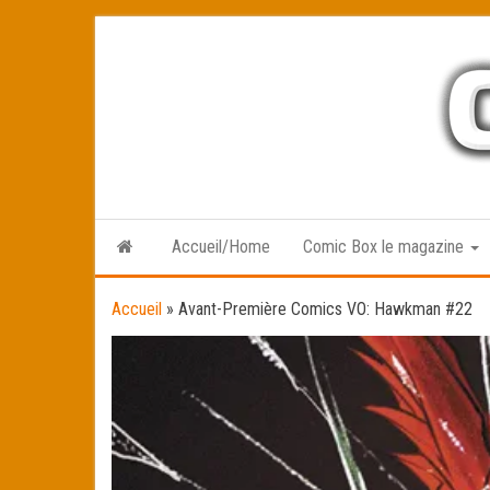
Skip
to
the
content
Accueil/Home
Comic Box le magazine
Accueil
»
Avant-Première Comics VO: Hawkman #22