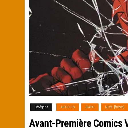
Catégorie
ARTICLES
DIAPO
NEWS [french]
Avant-Première Comics