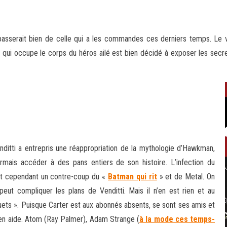
passerait bien de celle qui a les commandes ces derniers temps. Le v
i qui occupe le corps du héros ailé est bien décidé à
exposer les secret
nditti a entrepris une réappropriation de la mythologie d’Hawkman,
mais accéder à des pans entiers de son histoire. L’infection du
t cependant un contre-coup du «
Batman qui rit
» et de Metal. On
 peut compliquer les plans de Venditti. Mais il n’en est rien et au
ouets ». Puisque Carter est aux abonnés absents, se sont ses amis et
ir en aide. Atom (Ray Palmer), Adam Strange (
à la mode ces temps-