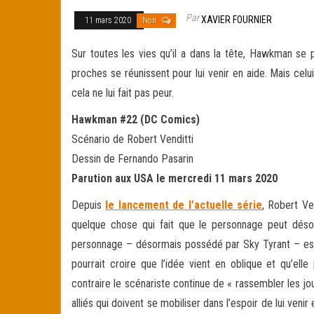
Par
XAVIER FOURNIER
11 mars 2020
Non
Sur toutes les vies qu’il a dans la tête, Hawkman se 
proches se réunissent pour lui venir en aide. Mais celu
cela ne lui fait pas peur.
Hawkman #22 (DC Comics)
Scénario de Robert Venditti
Dessin de Fernando Pasarin
Parution aux USA le mercredi 11 mars 2020
Depuis
le lancement de l’actuelle série
, Robert Ve
quelque chose qui fait que le personnage peut désor
personnage – désormais possédé par Sky Tyrant – es
pourrait croire que l’idée vient en oblique et qu’elle
contraire le scénariste continue de « rassembler les j
alliés qui doivent se mobiliser dans l’espoir de lui ven