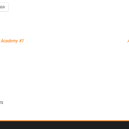
blr
e Academy #1
rs