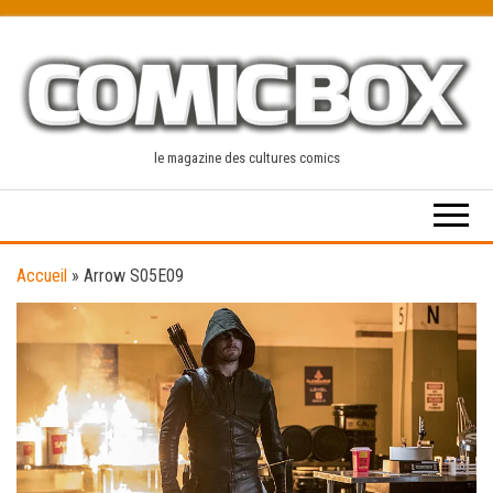
Skip
to
the
content
le magazine des cultures comics
Accueil
»
Arrow S05E09