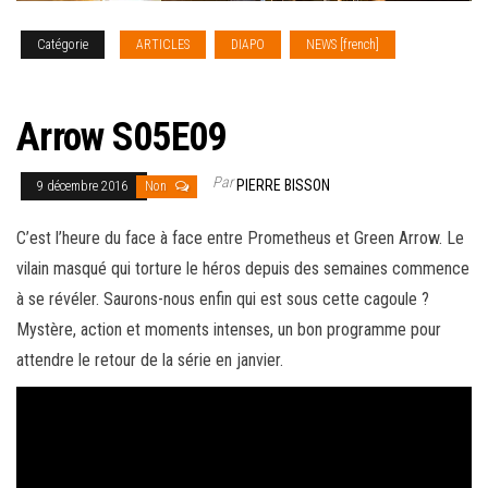
Catégorie
ARTICLES
DIAPO
NEWS [french]
SERIES
TV
Arrow S05E09
Par
PIERRE BISSON
9 décembre 2016
Non
C’est l’heure du face à face entre Prometheus et Green Arrow. Le
vilain masqué qui torture le héros depuis des semaines commence
à se révéler. Saurons-nous enfin qui est sous cette cagoule ?
Mystère, action et moments intenses, un bon programme pour
attendre le retour de la série en janvier
.