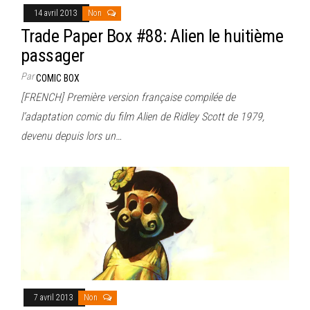
14 avril 2013
Non
Trade Paper Box #88: Alien le huitième
passager
Par
COMIC BOX
[FRENCH] Première version française compilée de
l’adaptation comic du film Alien de Ridley Scott de 1979,
devenu depuis lors un…
7 avril 2013
Non