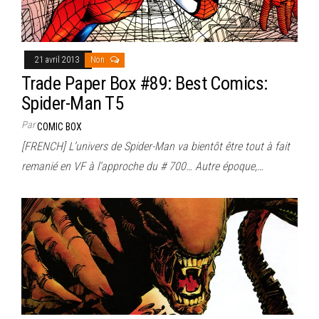
21 avril 2013
Non
Trade Paper Box #89: Best Comics:
Spider-Man T5
Par
COMIC BOX
[FRENCH] L’univers de Spider-Man va bientôt être tout à fait
remanié en VF à l’approche du # 700… Autre époque,…