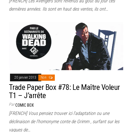
[FRENCH] Les Avengers sont revenus au goût du jour ces
dernières années. Ils sont en haut des ventes, ils ont…
20 janvier 2013
Non
Trade Paper Box #78: Le Maître Voleur
T1 – J’arrête
Par
COMIC BOX
[FRENCH] Vous pensiez trouver ici l’adaptation ou une
déclinaison de l’homonyme conte de Grimm , surfant sur les
vagues de…