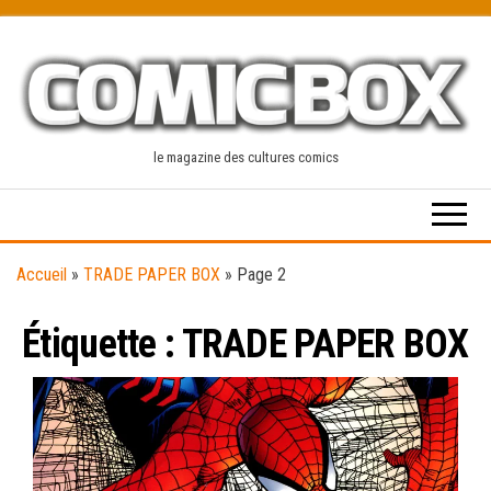
Skip
to
the
content
le magazine des cultures comics
Accueil
»
TRADE PAPER BOX
»
Page 2
Étiquette :
TRADE PAPER BOX