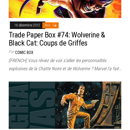
16 décembre 2012
Non
Trade Paper Box #74: Wolverine &
Black Cat: Coups de Griffes
Par
COMIC BOX
[FRENCH] Vous rêviez de voir s’allier les personnalités
explosives de la Chatte Noire et de Wolverine ? Marvel l’a fait…