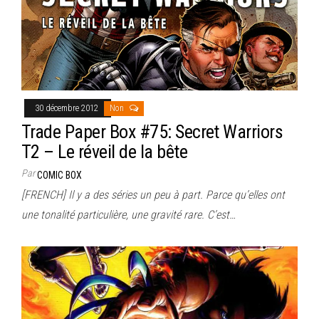
30 décembre 2012
Non
Trade Paper Box #75: Secret Warriors
T2 – Le réveil de la bête
Par
COMIC BOX
[FRENCH] Il y a des séries un peu à part. Parce qu’elles ont
une tonalité particulière, une gravité rare. C’est…