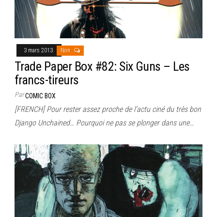
3 mars 2013
Non
Trade Paper Box #82: Six Guns – Les
francs-tireurs
Par
COMIC BOX
[FRENCH] Pour rester assez proche de l’actu ciné du très bon
Django Unchained… Pourquoi ne pas se plonger dans une…