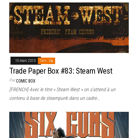
10 mars 2013
Non
Trade Paper Box #83: Steam West
Par
COMIC BOX
[FRENCH] Avec le titre « Steam West » on s’attend à un
contenu à base de steampunk dans un cadre…