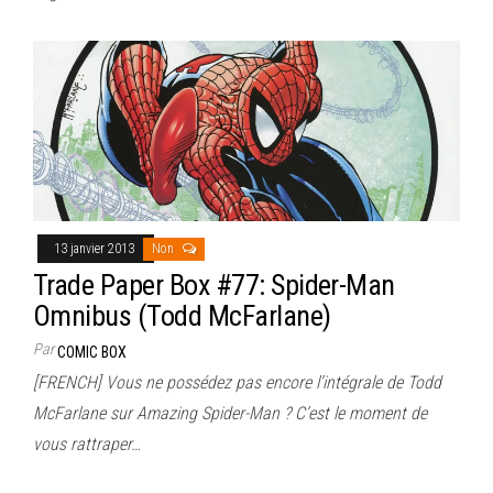
13 janvier 2013
Non
Trade Paper Box #77: Spider-Man
Omnibus (Todd McFarlane)
Par
COMIC BOX
[FRENCH] Vous ne possédez pas encore l’intégrale de Todd
McFarlane sur Amazing Spider-Man ? C’est le moment de
vous rattraper…