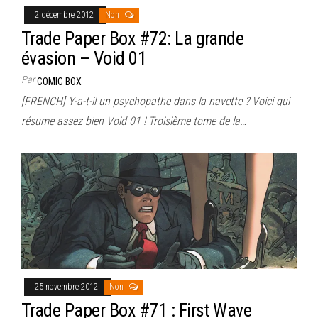
2 décembre 2012
Non
Trade Paper Box #72: La grande
évasion – Void 01
Par
COMIC BOX
[FRENCH] Y-a-t-il un psychopathe dans la navette ? Voici qui
résume assez bien Void 01 ! Troisième tome de la…
25 novembre 2012
Non
Trade Paper Box #71 : First Wave