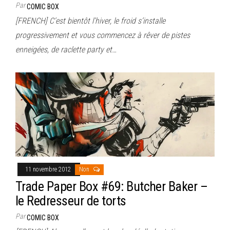
Par
COMIC BOX
[FRENCH] C’est bientôt l’hiver, le froid s’installe
progressivement et vous commencez à rêver de pistes
enneigées, de raclette party et…
11 novembre 2012
Non
Trade Paper Box #69: Butcher Baker –
le Redresseur de torts
Par
COMIC BOX