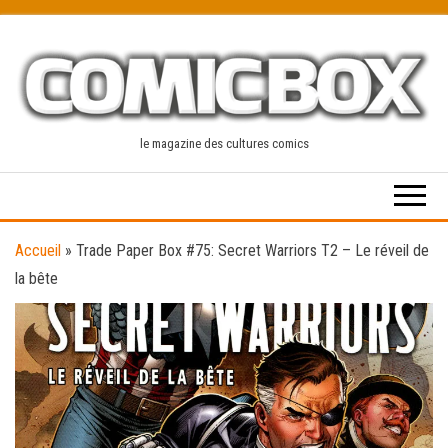
Skip
to
the
content
le magazine des cultures comics
Accueil
»
Trade Paper Box #75: Secret Warriors T2 – Le réveil de
la bête