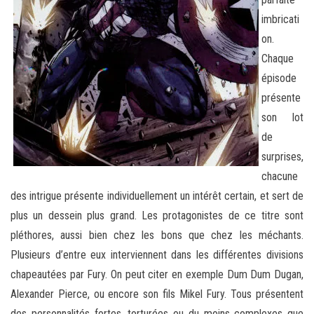
imbricati
on.
Chaque
épisode
présente
son lot
de
surprises,
chacune
des intrigue présente individuellement un intérêt certain, et sert de
plus un dessein plus grand. Les protagonistes de ce titre sont
pléthores, aussi bien chez les bons que chez les méchants.
Plusieurs d’entre eux interviennent dans les différentes divisions
chapeautées par Fury. On peut citer en exemple Dum Dum Dugan,
Alexander Pierce, ou encore son fils Mikel Fury. Tous présentent
des personnalités fortes, torturées ou du moins complexes que