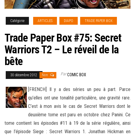
Catégorie
ARTICLES
DIAPO
TRADE PAPER BOX
Trade Paper Box #75: Secret
Warriors T2 – Le réveil de la
bête
Par
COMIC BOX
30 décembre 2012
Non
[FRENCH] Il y a des séries un peu à part. Parce
qu’elles ont une tonalité particulière, une gravité rare.
C’est à mon avis le cas de Secret Warriors dont le
deuxième tome est paru en octobre chez Panini. Ce
tome contient les épisodes #11 à 19 de la série régulière
, ainsi
que l’épisode Siege : Secret Warriors 1. Jonathan Hickman en