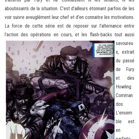
aboutissants de la situation. C’est d’ailleurs étonnant parfois de les
voir suivre aveuglément leur chef et d’en connaitre les motivations.
La force de cette série est de reposer sur l’alternance entre
l’action des opérations en cours, et
les flash-backs tout aussi
savoureu
x, extrait
du passé
de Fury
et des
Howling
Comman
dos.
L’ensem
ble est
en
parfaite