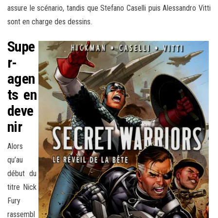
assure le scénario, tandis que Stefano Caselli puis Alessandro Vitti
sont en charge des dessins.
Supe
r-
agen
ts en
deve
nir
Alors
qu’au
début du
titre Nick
Fury
rassembl