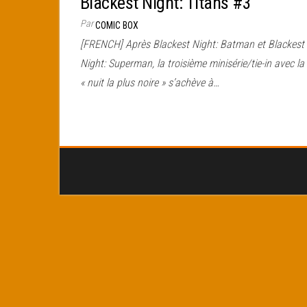
Blackest Night: Titans #3
Par
COMIC BOX
[FRENCH] Après Blackest Night: Batman et Blackest
Night: Superman, la troisième minisérie/tie-in avec la
« nuit la plus noire » s’achève à…
Pagination
des
publications