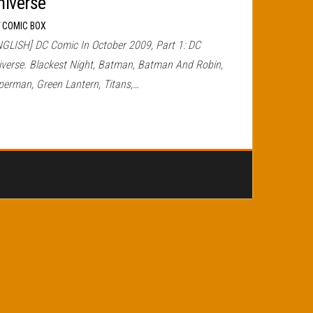
niverse
r
COMIC BOX
NGLISH] DC Comic In October 2009, Part 1: DC
iverse. Blackest Night, Batman, Batman And Robin,
perman, Green Lantern, Titans,…