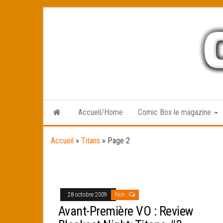
Skip
to
the
content
Accueil/Home
Comic Box le magazine
Accueil
»
Titans
»
Page 2
28 octobre 2009
Non
Avant-Première VO : Review