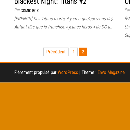
Blackest Night: Titans #2
U
Par
Pa
COMIC BOX
[FRENCH] Des Titans morts, il y en a quelques-uns déjà.
[E
Autant dire que la franchise « jeunes héros » de DC a…
Un
Su
Précédent
1
2
Fièrement propulsé par
WordPress
|
Thème :
Envo Magazine