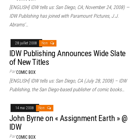
[ENGLISH] IDW tells us: San Diego, CA; November 24, 2008) —
IDW Publishing has joined with Paramount Pictures, J.J.
Abrams’…
28 juillet 2008
Non
IDW Publishing Announces Wide Slate
of New Titles
Par
COMIC BOX
[ENGLISH] IDW tells us: San Diego, CA (July 28, 2008) – IDW
Publishing, the San Diego-based publisher of comic books…
14 mai 2008
Non
John Byrne on « Assignment Earth » @
IDW
Par
COMIC BOX