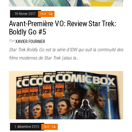
19 février 2017
Non
Avant-Première VO: Review Star Trek:
Boldly Go #5
Par
XAVIER FOURNIER
Star Trek Boldly Go est la série d’IDW qui suit la continuité des
films modernes de Star Trek (alias la…
1 décembre 2015
Non