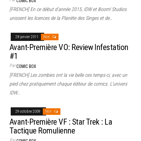
COMIC BOX
[FRENCH] En ce début d’année 2015, IDW et Boom! Studios
unissent les licences de la Planète des Singes et de…
28 janvier 2011
Non
Avant-Première VO: Review Infestation
#1
Par
COMIC BOX
[FRENCH] Les zombies ont la vie belle ces temps-ci, avec un
pied chez pratiquement chaque éditeur de comics. L’univers
IDW…
29 octobre 2009
Non
Avant-Première VF : Star Trek : La
Tactique Romulienne
Par
COMIC BOX