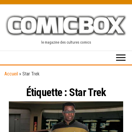
Skip
to
the
content
le magazine des cultures comics
Accueil
»
Star Trek
Étiquette :
Star Trek