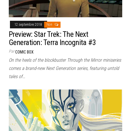
12 septembre 2018
Non
Preview: Star Trek: The Next
Generation: Terra Incognita #3
Par
COMIC BOX
On the heels of the blockbuster Through the Mirror miniseries
comes a brand-new Next Generation series, featuring untold
tales of…