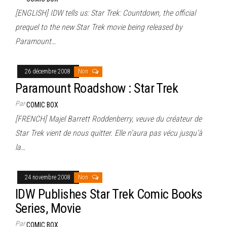
[ENGLISH] IDW tells us: Star Trek: Countdown, the official
prequel to the new Star Trek movie being released by
Paramount…
26 décembre 2008
Non
Paramount Roadshow : Star Trek
Par
COMIC BOX
[FRENCH] Majel Barrett Roddenberry, veuve du créateur de
Star Trek vient de nous quitter. Elle n’aura pas vécu jusqu’à
la…
24 novembre 2008
Non
IDW Publishes Star Trek Comic Books
Series, Movie
Par
COMIC BOX