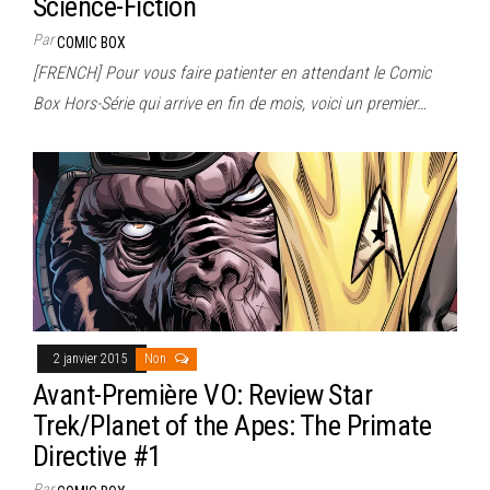
Science-Fiction
Par
COMIC BOX
[FRENCH] Pour vous faire patienter en attendant le Comic
Box Hors-Série qui arrive en fin de mois, voici un premier…
2 janvier 2015
Non
Avant-Première VO: Review Star
Trek/Planet of the Apes: The Primate
Directive #1
Par