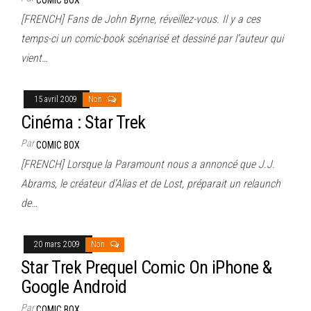
[FRENCH] Fans de John Byrne, réveillez-vous. Il y a ces
temps-ci un comic-book scénarisé et dessiné par l’auteur qui
vient…
15 avril 2009
Non
Cinéma : Star Trek
Par
COMIC BOX
[FRENCH] Lorsque la Paramount nous a annoncé que J.J.
Abrams, le créateur d’Alias et de Lost, préparait un relaunch
de…
20 mars 2009
Non
Star Trek Prequel Comic On iPhone &
Google Android
Par
COMIC BOX