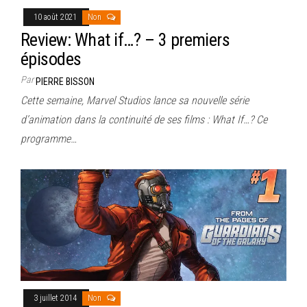
10 août 2021
Non
Review: What if…? – 3 premiers
épisodes
Par
PIERRE BISSON
Cette semaine, Marvel Studios lance sa nouvelle série
d’animation dans la continuité de ses films : What If…? Ce
programme…
3 juillet 2014
Non