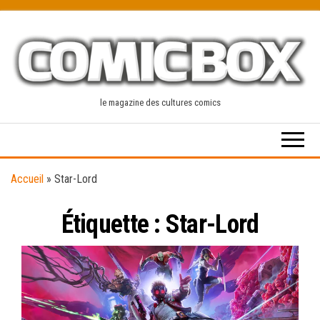
Skip
to
the
content
le magazine des cultures comics
Accueil
»
Star-Lord
Étiquette :
Star-Lord