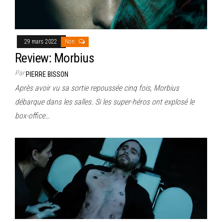
29 mars 2022
Non
Review: Morbius
Par
PIERRE BISSON
Après avoir vu sa sortie repoussée cinq fois, Morbius
débarque dans les salles. Si les super-héros ont explosé le
box-office…