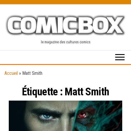
Skip
to
the
content
le magazine des cultures comics
Accueil
»
Matt Smith
Étiquette :
Matt Smith