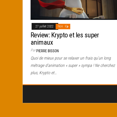
27 juillet 2022
Non
Review: Krypto et les super
animaux
Par
PIERRE BISSON
Quoi de mieux pour se relaxer un frais qu’un long
métrage d’animation « super » sympa ! Ne cherchez
plus, Krypto et…