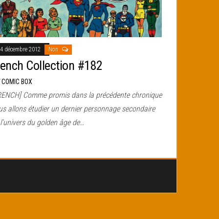
4 décembre 2012
Non
rench Collection #182
r
COMIC BOX
RENCH] Comme promis dans la précédente chronique
us allons étudier un dernier personnage secondaire
 l’univers du golden âge de…