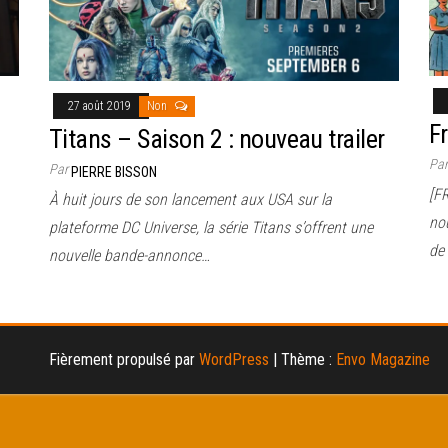
27 août 2019
Non
F
Titans – Saison 2 : nouveau trailer
Pa
Par
PIERRE BISSON
[F
À huit jours de son lancement aux USA sur la
no
plateforme DC Universe, la série Titans s’offrent une
de
nouvelle bande-annonce…
Fièrement propulsé par
WordPress
|
Thème :
Envo Magazine