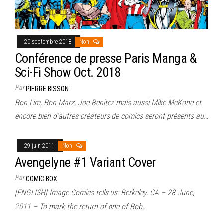
20 septembre 2018
Non
Conférence de presse Paris Manga &
Sci-Fi Show Oct. 2018
Par
PIERRE BISSON
Ron Lim, Ron Marz, Joe Benitez mais aussi Mike McKone et
encore bien d’autres créateurs de comics seront présents au…
29 juin 2011
Non
Avengelyne #1 Variant Cover
Par
COMIC BOX
[ENGLISH] Image Comics tells us: Berkeley, CA – 28 June,
2011 – To mark the return of one of Rob…