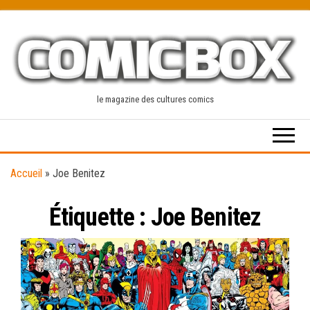
Skip
to
the
content
le magazine des cultures comics
Accueil
»
Joe Benitez
Étiquette :
Joe Benitez