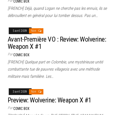
Par
COMIC BOX
[FRENCH] Déjà, quand Logan ne cherche pas les ennuis, ils se
débrouillent en général pour lui tomber dessus. Pas un…
5 avril 2009
Non
Avant-Première VO : Review: Wolverine:
Weapon X #1
Par
COMIC BOX
[FRENCH] Quelque part en Colombie, une mystérieuse unité
combattante tue de pauvres villageois avec une méthode
militaire mais familière. Les…
3 avril 2009
Non
Preview: Wolverine: Weapon X #1
Par
COMIC BOX