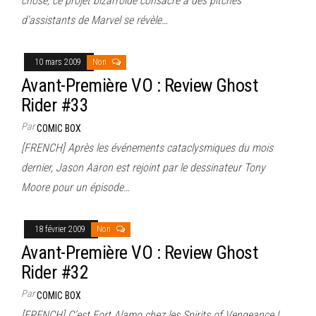
chose, ce projet bizarroïde consacré à des pitches
d’assistants de Marvel se révèle…
10 mars 2009
Non
Avant-Première VO : Review Ghost
Rider #33
Par
COMIC BOX
[FRENCH] Après les événements cataclysmiques du mois
dernier, Jason Aaron est rejoint par le dessinateur Tony
Moore pour un épisode…
18 février 2009
Non
Avant-Première VO : Review Ghost
Rider #32
Par
COMIC BOX
[FRENCH] C’est Fort Alamo chez les Spirits of Vengeance !