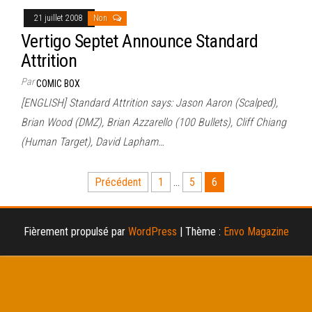
21 juillet 2008
Non
Vertigo Septet Announce Standard
Attrition
Par
COMIC BOX
[ENGLISH] Standard Attrition says: Jason Aaron (Scalped),
Brian Wood (DMZ), Brian Azzarello (100 Bullets), Cliff Chiang
(Human Target), David Lapham…
Pagination
Précédent
1
…
5
6
des
publications
Fièrement propulsé par
WordPress
|
Thème :
Envo Magazine