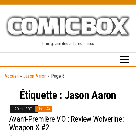
Skip
to
the
content
le magazine des cultures comics
Accueil
»
Jason Aaron
»
Page 6
Étiquette :
Jason Aaron
20 mai 2009
Non
Avant-Première VO : Review Wolverine:
Weapon X #2