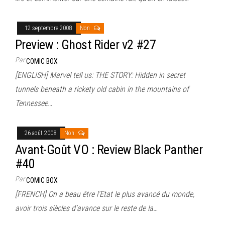
12 septembre 2008
Non
Preview : Ghost Rider v2 #27
Par
COMIC BOX
[ENGLISH] Marvel tell us: THE STORY: Hidden in secret
tunnels beneath a rickety old cabin in the mountains of
Tennessee…
26 août 2008
Non
Avant-Goût VO : Review Black Panther
#40
Par
COMIC BOX
[FRENCH] On a beau être l’Etat le plus avancé du monde,
avoir trois siècles d’avance sur le reste de la…