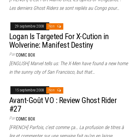
Les derniers Ghost Riders se sont repliés au Congo pour…
29 septembre 2008
Non
Logan Is Targeted For X-Cution in
Wolverine: Manifest Destiny
Par
COMIC BOX
[ENGLISH] Marvel tells us: The X-Men have found a new home
in the sunny city of San Francisco, but that…
15 septembre 2008
Non
Avant-Goût VO : Review Ghost Rider
#27
Par
COMIC BOX
[FRENCH] Parfois, c’est comme ça… La profusion de titres à
lire et commenter sur une semaine fait qu’on en laisse…