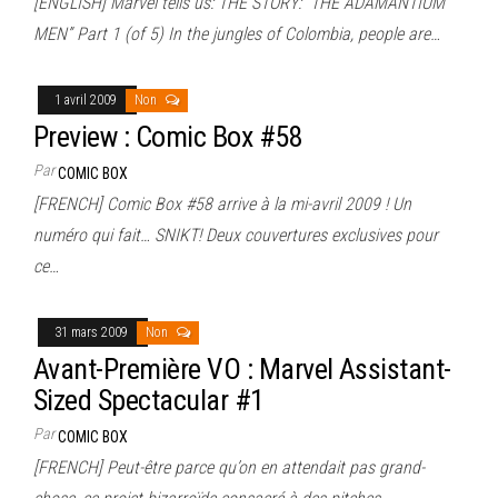
[ENGLISH] Marvel tells us: THE STORY: “THE ADAMANTIUM
MEN” Part 1 (of 5) In the jungles of Colombia, people are…
1 avril 2009
Non
Preview : Comic Box #58
Par
COMIC BOX
[FRENCH] Comic Box #58 arrive à la mi-avril 2009 ! Un
numéro qui fait… SNIKT! Deux couvertures exclusives pour
ce…
31 mars 2009
Non
Avant-Première VO : Marvel Assistant-
Sized Spectacular #1
Par
COMIC BOX
[FRENCH] Peut-être parce qu’on en attendait pas grand-