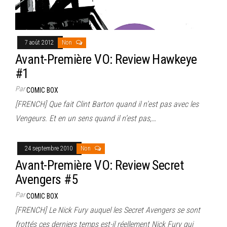
7 août 2012
Non
Avant-Première VO: Review Hawkeye
#1
Par
COMIC BOX
[FRENCH] Que fait Clint Barton quand il n’est pas avec les
Vengeurs. Et en un sens quand il n’est pas,…
24 septembre 2010
Non
Avant-Première VO: Review Secret
Avengers #5
Par
COMIC BOX
[FRENCH] Le Nick Fury auquel les Secret Avengers se sont
frottés ces derniers temps est-il réellement Nick Fury qui