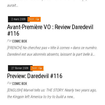
aurait…
2 mars 2009
Non
Avant-Première VO : Review Daredevil
#116
Par
COMIC BOX
[FRENCH] Ne cherchez pas « tête à cornes » dans ce numéro.
Daredevil est aux abonnés absents, laissant la part belle à…
27 février 2009
Non
Preview: Daredevil #116
Par
COMIC BOX
[ENGLISH] Marvel tells us: THE STORY: Nearly two years ago,
the Kingpin left America to try to build a new…