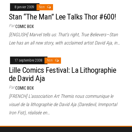
8 janvier 2009
Non
Stan “The Man” Lee Talks Thor #600!
Par
COMIC BOX
[ENGLISH] Marvel tells us: That’s right, True Believers—Stan
Lee has an all new story, with acclaimed artist David Aja, in…
17 septembre 2008
Non
Lille Comics Festival: La Lithographie
de David Aja
Par
COMIC BOX
[FRENCH] L’association Art Themis nous communique le
visuel de la lithographie de David Aja (Daredevil, Immportal
Iron Fist), réalisée en…