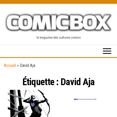
Skip
to
the
content
le magazine des cultures comics
Accueil
»
David Aja
Étiquette :
David Aja