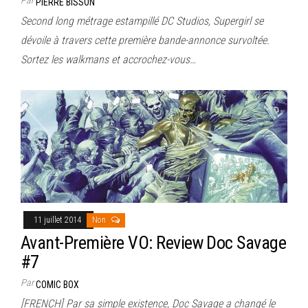
PIERRE BISSON
Second long métrage estampillé DC Studios, Supergirl se
dévoile à travers cette première bande-annonce survoltée.
Sortez les walkmans et accrochez-vous…
11 juillet 2014
Non
Avant-Première VO: Review Doc Savage
#7
Par
COMIC BOX
[FRENCH] Par sa simple existence, Doc Savage a changé le