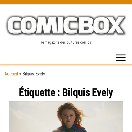
Skip
to
the
content
le magazine des cultures comics
Accueil
»
Bilquis Evely
Étiquette :
Bilquis Evely