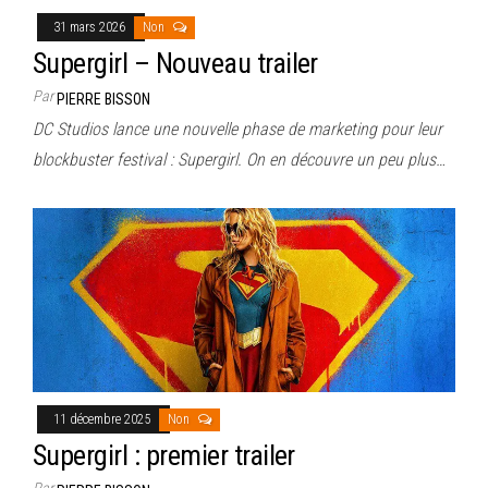
31 mars 2026
Non
Supergirl – Nouveau trailer
Par
PIERRE BISSON
DC Studios lance une nouvelle phase de marketing pour leur
blockbuster festival : Supergirl. On en découvre un peu plus…
11 décembre 2025
Non
Supergirl : premier trailer
Par