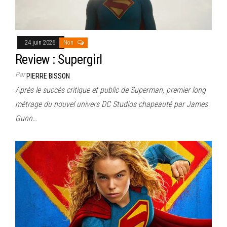
24 juin 2026
Non
Review : Supergirl
Par
PIERRE BISSON
Après le succès critique et public de Superman, premier long
métrage du nouvel univers DC Studios chapeauté par James
Gunn…