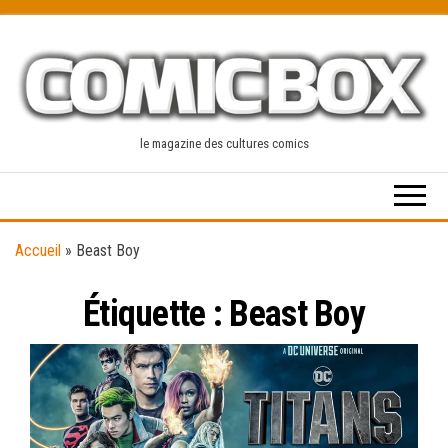
Skip
to
the
content
le magazine des cultures comics
Accueil
»
Beast Boy
Étiquette :
Beast Boy