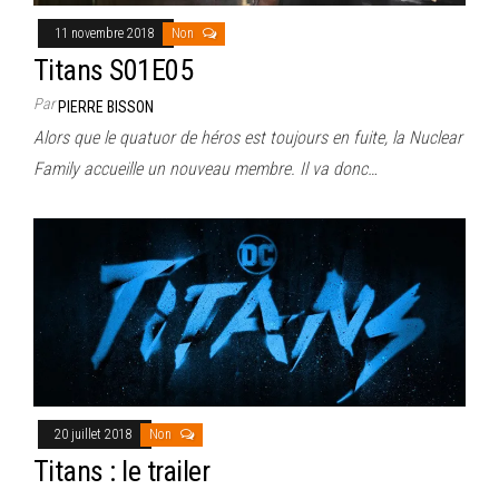
11 novembre 2018
Non
Titans S01E05
Par
PIERRE BISSON
Alors que le quatuor de héros est toujours en fuite, la Nuclear
Family accueille un nouveau membre. Il va donc…
20 juillet 2018
Non
Titans : le trailer