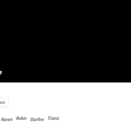
blr
Robin
Titans
Raven
Starfire