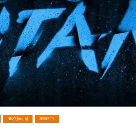
NEWS [french]
SERIES TV