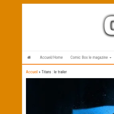
Skip
to
the
content
Accueil/Home
Comic Box le magazine
Accueil
»
Titans : le trailer