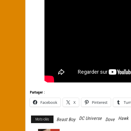
Partager :
Facebook
X
Pinterest
Tum
DC Universe
Hawk
Beast Boy
Dove
Mots-clés