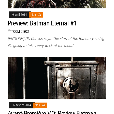
9 avril 2014
Non
Preview: Batman Eternal #1
Par
COMIC BOX
[ENGLISH] DC Comics says: The start of the Bat-story so big
it’s going to take every week of the month…
12 février 2014
Non
Avant-Première VO: Review Batman