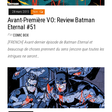
28 mars 2015
Non
Avant-Première VO: Review Batman
Eternal #51
Par
COMIC BOX
[FRENCH] Avant-dernier épisode de Batman Eternal et
beaucoup de choses prennent du sens (encore que toutes les
intrigues ne seront…