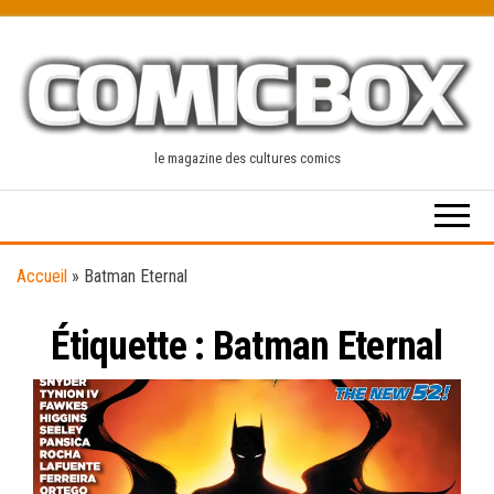
Skip
to
the
content
le magazine des cultures comics
Accueil
»
Batman Eternal
Étiquette :
Batman Eternal