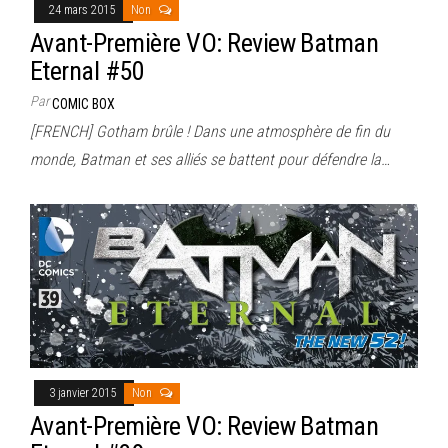
24 mars 2015
Non
Avant-Première VO: Review Batman
Eternal #50
Par
COMIC BOX
[FRENCH] Gotham brûle ! Dans une atmosphère de fin du
monde, Batman et ses alliés se battent pour défendre la…
3 janvier 2015
Non
Avant-Première VO: Review Batman