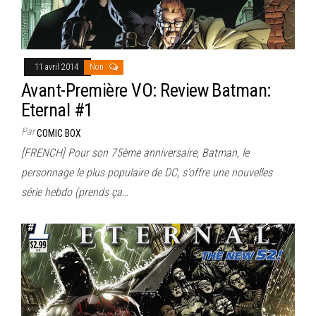
11 avril 2014
Non
Avant-Première VO: Review Batman:
Eternal #1
Par
COMIC BOX
[FRENCH] Pour son 75ème anniversaire, Batman, le
personnage le plus populaire de DC, s’offre une nouvelles
série hebdo (prends ça…