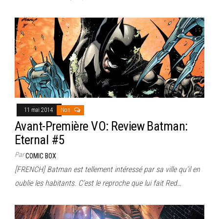
11 mai 2014
Non
Avant-Première VO: Review Batman:
Eternal #5
Par
COMIC BOX
[FRENCH] Batman est tellement intéressé par sa ville qu’il en
oublie les habitants. C’est le reproche que lui fait Red…