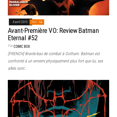
6 avril 2015
Non
Avant-Première VO: Review Batman
Eternal #52
Par
COMIC BOX
[FRENCH] Branle-bas de combat à Gotham. Batman est
confronté à un ennemi physiquement plus fort que lui, ses
alliés sont…