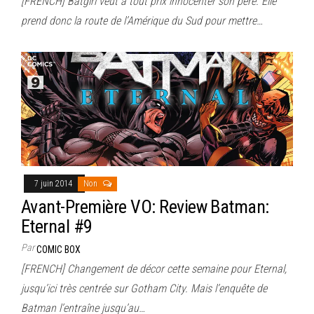
[FRENCH] Batgirl veut à tout prix innocenter son père. Elle
prend donc la route de l’Amérique du Sud pour mettre…
7 juin 2014
Non
Avant-Première VO: Review Batman:
Eternal #9
Par
COMIC BOX
[FRENCH] Changement de décor cette semaine pour Eternal,
jusqu’ici très centrée sur Gotham City. Mais l’enquête de
Batman l’entraîne jusqu’au…