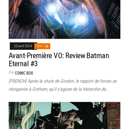
25 avril 2014
Non
Avant-Première VO: Review Batman
Eternal #3
Par
COMIC BOX
[FRENCH] Après la chute de Gordon, le rapport de forces se
réorganise à Gotham, qu’il s’agisse de la hiérarchie de…