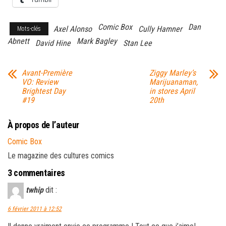
Comic Box
Dan
Axel Alonso
Cully Hamner
Mots-clés
Abnett
Mark Bagley
David Hine
Stan Lee
Avant-Première
Ziggy Marley’s
VO: Review
Marijuanaman,
Brightest Day
in stores April
#19
20th
À propos de l’auteur
Comic Box
Le magazine des cultures comics
3 commentaires
twhip
dit :
6 février 2011 à 12:52