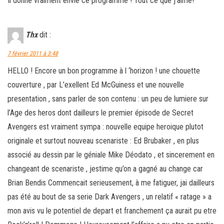
Il donne vraiment envie ce programme ! Tout ce que j’aime!
Thx
dit :
7 février 2011 à 3:48
HELLO ! Encore un bon programme à l ‘horizon ! une chouette
couverture , par L’exellent Ed McGuiness et une nouvelle
presentation , sans parler de son contenu : un peu de lumiere sur
l’Age des heros dont dailleurs le premier épisode de Secret
Avengers est vraiment sympa : nouvelle equipe heroique plutot
originale et surtout nouveau scenariste : Ed Brubaker , en plus
associé au dessin par le géniale Mike Déodato , et sincerement en
changeant de scenariste , jestime qu’on a gagné au change car
Brian Bendis Commencait serieusement, à me fatiguer, jai dailleurs
pas été au bout de sa serie Dark Avengers , un relatif « ratage » a
mon avis vu le potentiel de depart et franchement ça aurait pu etre