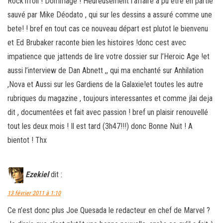
Rock’n’roll ! Dommage ! Heureusement l’affaire a pu etre en partie
sauvé par Mike Déodato , qui sur les dessins a assuré comme une
bete! ! bref en tout cas ce nouveau départ est plutot le bienvenu
et Ed Brubaker raconte bien les histoires !donc cest avec
impatience que jattends de lire votre dossier sur l’Heroic Age !et
aussi l’interview de Dan Abnett ,, qui ma enchanté sur Anhilation
,Nova et Aussi sur les Gardiens de la Galaxie!et toutes les autre
rubriques du magazine , toujours interessantes et comme jlai deja
dit , documentées et fait avec passion ! bref un plaisir renouvellé
tout les deux mois ! Il est tard (3h47!!!) donc Bonne Nuit ! A
bientot ! Thx
Ezekiel
dit :
13 février 2011 à 1:10
Ce n’est donc plus Joe Quesada le redacteur en chef de Marvel ?