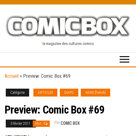
Skip
to
the
content
le magazine des cultures comics
Accueil
»
Preview: Comic Box #69
Catégorie
ARTICLES
DIAPO
NEWS [french]
Preview: Comic Box #69
Par
COMIC BOX
3 février 2011
Non