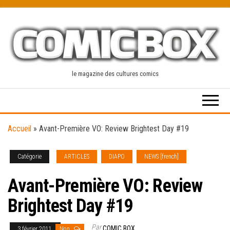
Skip
to
the
content
le magazine des cultures comics
Accueil
»
Avant-Première VO: Review Brightest Day #19
Catégorie
ARTICLES
DIAPO
NEWS [french]
Avant-Première VO: Review
Brightest Day #19
Par
COMIC BOX
3 février 2011
Non