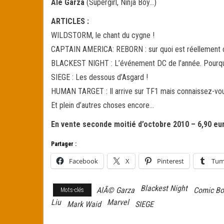
Ale Garza
(Supergirl, Ninja Boy…)
ARTICLES :
WILDSTORM, le chant du cygne !
CAPTAIN AMERICA: REBORN : sur quoi est réellement co
BLACKEST NIGHT : L’événement DC de l’année. Pourquo
SIEGE : Les dessous d’Asgard !
HUMAN TARGET : Il arrive sur TF1 mais connaissez-vous
Et plein d’autres choses encore…
En vente seconde moitié d’octobre 2010 – 6,90 eu
Partager :
Facebook
X
Pinterest
Tum
Blackest Night
AlÃ© Garza
Comic Bo
Mots-clés
Liu
Marvel
Mark Waid
SIEGE