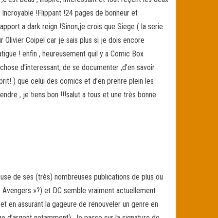
 Incroyable !Flippant !24 pages de bonheur et
apport a dark reign !Sinon,je crois que Siege ( la serie
 Olivier Coipel car je sais plus si je dois encore
tigue ! enfin , heureusement quil y a Comic Box
 chose d’interessant, de se documenter ,d’en savoir
prit! ) que celui des comics et d’en prenre plein les
ndre , je tiens bon !!!salut a tous et une très bonne
use de ses (très) nombreuses publications de plus ou
 « Avengers »?) et DC semble vraiment actuellement
 et en assurant la gageure de renouveler un genre en
âge d’argent notamment). Je passe sur la signature de