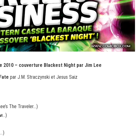
e 2010 – couverture Blackest Night par Jim Lee
Fate
par J.M. Straczynski et Jesus Saiz
ee’s The Traveler…)
ow…)
d…)