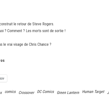
nstruit le retour de Steve Rogers.
i ? Comment ? Les morts sont de sortie !
 le vrai visage de Chris Chance ?
ros
blr
comics
DC Comics
Human Target
x
Crossover
Green Lantern
J