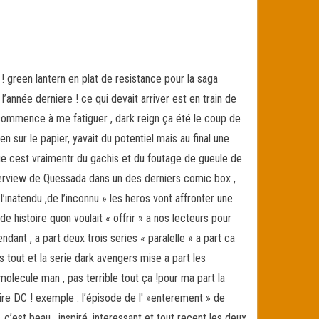
! green lantern en plat de resistance pour la saga
année derniere ! ce qui devait arriver est en train de
 commence à me fatiguer , dark reign ça été le coup de
 sur le papier, yavait du potentiel mais au final une
que cest vraimentr du gachis et du foutage de gueule de
interview de Quessada dans un des derniers comic box ,
l’inatendu ,de l’inconnu » les heros vont affronter une
e histoire quon voulait « offrir » a nos lecteurs pour
dant , a part deux trois series « paralelle » a part ca
tout et la serie dark avengers mise a part les
olecule man , pas terrible tout ça !pour ma part la
re DC ! exemple : l’épisode de l' »enterement » de
c’est beau , inspiré, interessant et tout reçent les deux