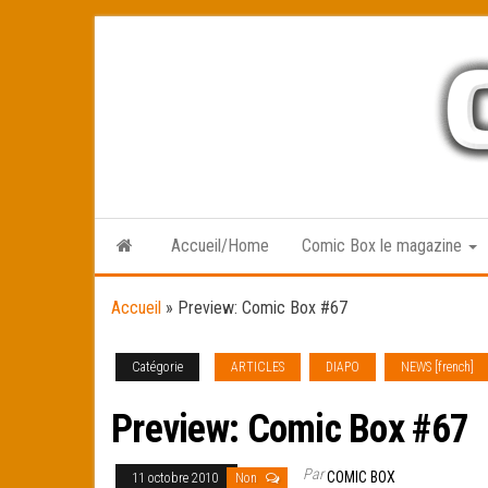
Skip
to
the
content
Accueil/Home
Comic Box le magazine
Accueil
»
Preview: Comic Box #67
Catégorie
ARTICLES
DIAPO
NEWS [french]
Preview: Comic Box #67
Par
COMIC BOX
11 octobre 2010
Non