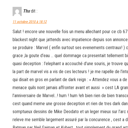
Thx
dit :
11 octobre 2010 à 18:12
Salut ! encore une nouvelle fois un menu allechant pour ce cb 67 
blackest night que jattends avec impatience depuis son annonce l’
se produire : Marvel ( enfin surtout ses evenements centraux! )
grace ,la goute d’eau … quel dommage ca presentait tellement bien
quasi deception : l’elephant a accouché d’une souris, je trouve 
la part de marvel vis a vis de ces lecteurs ! je me rapelle de l’
qui disait en gros en parlant de dark reign : « Attendez vous a de 
menace quils nont jamais affronter avant et aussi » cest LA grand
l’anniversaire de Marvel…! hum ! hum !eh bien rien de bien transcen
cest quand meme une grosse deception et rien de tres dark dans 
somptueux dessins de Mike Deodato et un leger mieux sur l’arc m
releve me semble largement assuré par la concurence , cest a di
Batman par Neil Gaiman et Kubert , tout simplement du grand art ,