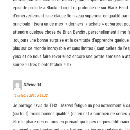
episode prelude a Blackest night et prologue de sur Black Hand :
d’emerveillement !une claque !le niveau superieur en qualité par r
principale ! )sera un de mes » derniers » achats » et surtout pour
attendre quelque chose de Brian Bendis , personellement il me fa
,toujours une bonne surprise et la certitude d’apprendre quelque
plus sur ce monde incroyable et sans limites ( sauf celles de l’es
yeux et de nous faire rever!allez encore une petite semaine a atte
soirée !0 tres bientot!tchek !Thx
Olivier
dit :
11 octobre 2010 à 18:32
Je partage l’avis de THX….Marvel fatigue un peu notamment à ca
(surtout) moins bonnes qualités (on en est à combien de séries
être le phare des comics en prenant quelques risques éditoriaux
revenant « aux fondamentaux » (retour aux héros et vilains de l’