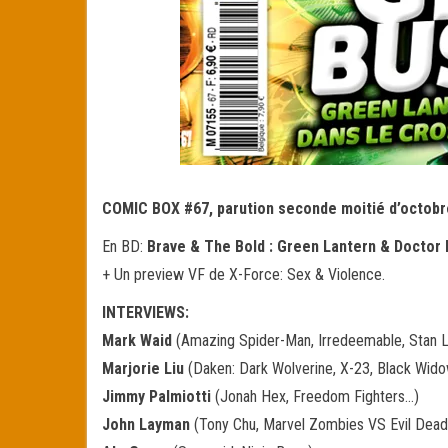
COMIC BOX #67, parution seconde moitié d’octobr
En BD:
Brave & The Bold : Green Lantern & Doctor 
+ Un preview VF de X-Force: Sex & Violence.
INTERVIEWS:
Mark Waid
(Amazing Spider-Man, Irredeemable, Stan L
Marjorie Liu
(Daken: Dark Wolverine, X-23, Black Wid
Jimmy Palmiotti
(Jonah Hex, Freedom Fighters…)
John Layman
(Tony Chu, Marvel Zombies VS Evil Dea