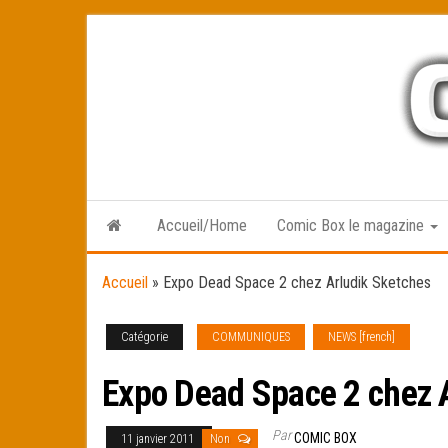
Skip
to
the
content
Accueil/Home
Comic Box le magazine
Accueil
»
Expo Dead Space 2 chez Arludik Sketches
Catégorie
COMMUNIQUES
NEWS [french]
Expo Dead Space 2 chez 
Par
COMIC BOX
11 janvier 2011
Non