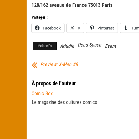
128/162 avenue de France 75013 Paris
Partager :
Facebook
X
Pinterest
Tum
Dead Space
Arludik
Event
Mots-clés
Preview: X-Men #8
À propos de l’auteur
Comic Box
Le magazine des cultures comics