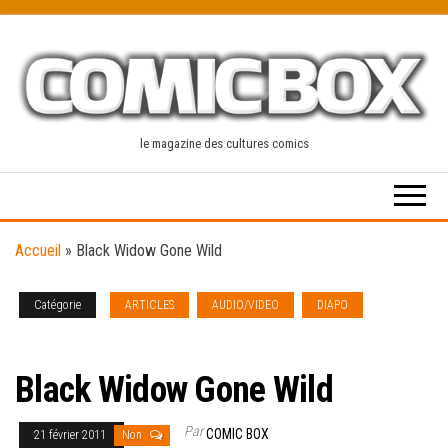
Skip
to
the
content
le magazine des cultures comics
Accueil
»
Black Widow Gone Wild
Catégorie
ARTICLES
AUDIO/VIDEO
DIAPO
NEWS
[french]
Black Widow Gone Wild
Par
COMIC BOX
21 février 2011
Non