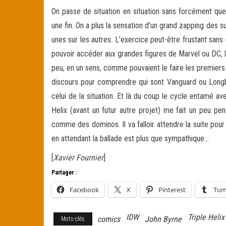
On passe de situation en situation sans forcément que 
une fin. On a plus la sensation d’un grand zapping des 
unes sur les autres. L’exercice peut-être frustant sans
pouvoir accéder aux grandes figures de Marvel ou DC, l
peu, en un sens, comme pouvaient le faire les premier
discours pour comprendre qui sont Vanguard ou Long
celui de la situation. Et là du coup le cycle entamé a
Helix (avant un futur autre projet) me fait un peu p
comme des dominos. Il va falloir attendre la suite pou
en attendant la ballade est plus que sympathique…
[
Xavier Fournier
]
Partager :
Facebook
X
Pinterest
Tum
IDW
Triple Helix
comics
John Byrne
Mots-clés