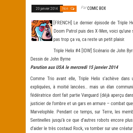
Par
COMIC BOX
20 janvier 2014
Non
[FRENCH] Le dernier épisode de Triple Hel
Doom Patrol puis des X-Men, voici qu’une 
pas trop ça va, ca reste un petit plaisir.
Triple Helix #4 [IDW] Scénario de John By
Dessin de John Byrne
Parution aux USA le mercredi 15 janvier 2014
Comme Trio avant elle, Triple Helix s’achève dans
expliquées, à moitié lancées… mais un élan communi
fédératrice dont fait partie Vanguard (déjà aperçu dan
justicier de l’ombre et un gars en armure – combat qu
Marvelophile. Pendant ce temps, sur Terre, les membr
Sentinelles jusqu’à ce que d’autres robots encore plus
d’aider le très costaud Rock, va tomber sur une créatur