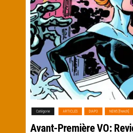
Catégorie
ARTICLES
DIAPO
NEWS [french]
Avant-Première VO: Revie