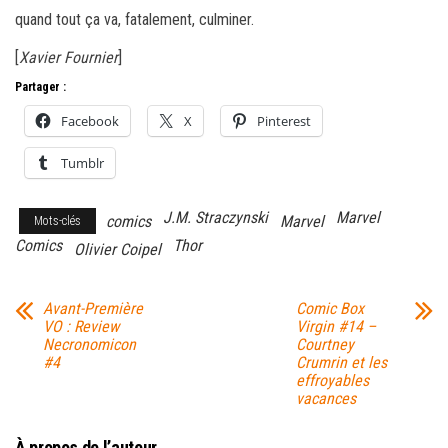
quand tout ça va, fatalement, culminer.
[
Xavier Fournier
]
Partager :
Facebook
X
Pinterest
Tumblr
J.M. Straczynski
Marvel
comics
Marvel
Mots-clés
Comics
Thor
Olivier Coipel
Avant-Première
Comic Box
VO : Review
Virgin #14 –
Necronomicon
Courtney
#4
Crumrin et les
effroyables
vacances
À propos de l’auteur