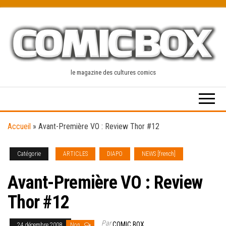
Skip
to
the
content
le magazine des cultures comics
Accueil
»
Avant-Première VO : Review Thor #12
Catégorie
ARTICLES
DIAPO
NEWS [french]
Avant-Première VO : Review
Thor #12
Par
COMIC BOX
24 décembre 2008
Non