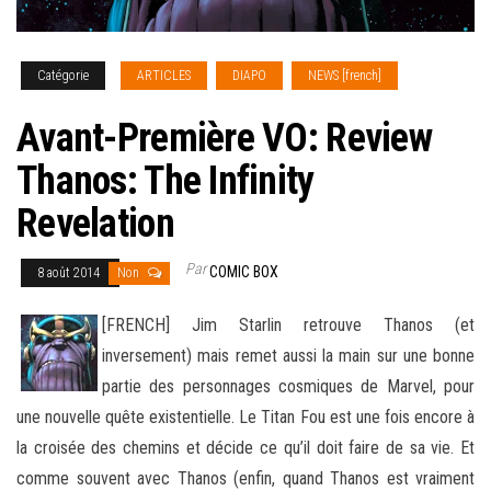
Catégorie
ARTICLES
DIAPO
NEWS [french]
Avant-Première VO: Review
Thanos: The Infinity
Revelation
Par
COMIC BOX
8 août 2014
Non
[FRENCH] Jim Starlin retrouve Thanos (et
inversement) mais remet aussi la main sur une bonne
partie des personnages cosmiques de Marvel, pour
une nouvelle quête existentielle. Le Titan Fou est une fois encore à
la croisée des chemins et décide ce qu’il doit faire de sa vie. Et
comme souvent avec
Thanos (enfin, quand Thanos est vraiment