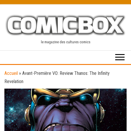
Skip
to
the
content
le magazine des cultures comics
Accueil
»
Avant-Première VO: Review Thanos: The Infinity
Revelation