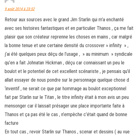
9 août 2014 à 23:52
Retour aux sources avec le grand Jim Starlin qui m’a enchanté
avec ses histoires fantastiques et en particulier Thanos , ça me fait
plaisir que son créateur reprenne les choses en mains , car malgré
la bonne tenue et une certaine densité du crossover » infinity » ,
j’ai été quelques peux déçu de l’usage , » au minimum » syndicale
qu’en a fait Johnatan Hickman , déçu car connaissant un peu le
boulot et le potentiel de cet excellent scénariste , je pensais qu’il
allait essayer de nous pondre sur le personnage quelque chose d
‘inventif , ne serait ce que par hommage au boulot exceptionnel
fait par Starlin sur le Titan , le titre infinity était à mon avis un peu
mensonger car il laissait présager une place importante faite à
Thanos et ça pas été le cas , n’empèche c’était quand de bonne
facture
En tout cas , revoir Starlin sur Thanos , scenar et dessins ( au vue