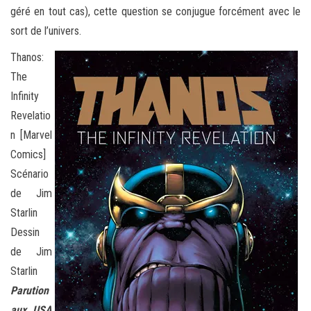
géré en tout cas), cette question se conjugue forcément avec le
sort de l’univers.
Thanos:
The
Infinity
Revelatio
n [Marvel
Comics]
Scénario
de Jim
Starlin
Dessin
de Jim
Starlin
Parution
aux USA