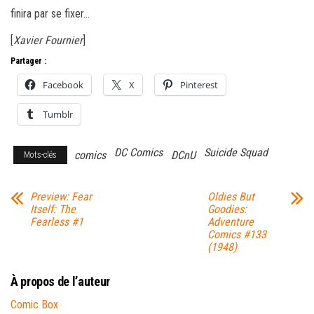
finira par se fixer…
[
Xavier Fournier
]
Partager :
Facebook
X
Pinterest
Tumblr
DC Comics
Suicide Squad
comics
DCnU
Mots-clés
Preview: Fear
Oldies But
Itself: The
Goodies:
Fearless #1
Adventure
Comics #133
(1948)
À propos de l’auteur
Comic Box