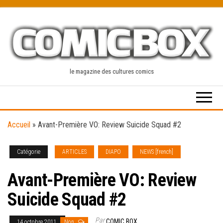
Skip
to
the
content
le magazine des cultures comics
Accueil
»
Avant-Première VO: Review Suicide Squad #2
Catégorie
ARTICLES
DIAPO
NEWS [french]
Avant-Première VO: Review
Suicide Squad #2
Par
COMIC BOX
14 octobre 2011
Non