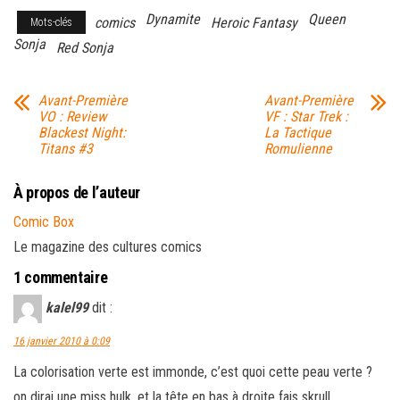
Dynamite
Queen
comics
Heroic Fantasy
Mots-clés
Sonja
Red Sonja
Avant-Première
Avant-Première
VO : Review
VF : Star Trek :
Blackest Night:
La Tactique
Titans #3
Romulienne
À propos de l’auteur
Comic Box
Le magazine des cultures comics
1 commentaire
kalel99
dit :
16 janvier 2010 à 0:09
La colorisation verte est immonde, c’est quoi cette peau verte ?
on dirai une miss hulk, et la tête en bas à droite fais skrull.