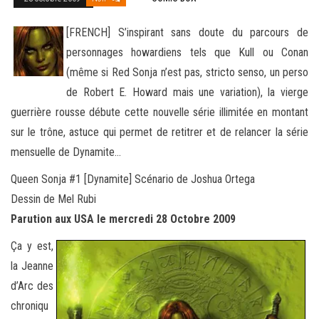
[FRENCH] S’inspirant sans doute du parcours de
personnages howardiens tels que Kull ou Conan
(même si Red Sonja n’est pas, stricto senso, un perso
de Robert E. Howard mais une variation), la vierge
guerrière rousse débute cette nouvelle série
illimitée en montant
sur le trône, astuce qui permet de retitrer et de relancer la série
mensuelle de Dynamite…
Queen Sonja #1 [Dynamite] Scénario de Joshua Ortega
Dessin de Mel Rubi
Parution aux USA le mercredi 28 Octobre 2009
Ça y est,
la Jeanne
d’Arc des
chroniqu