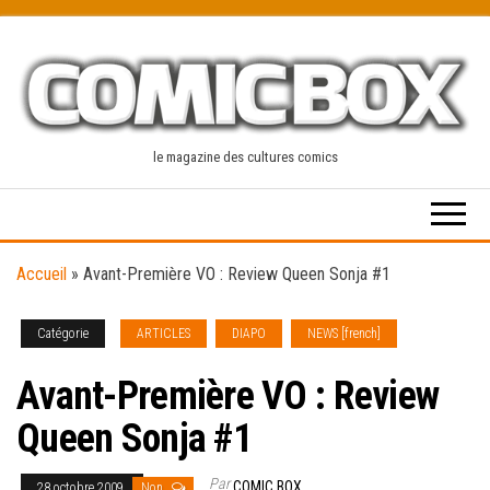
Skip
to
the
content
le magazine des cultures comics
Accueil
»
Avant-Première VO : Review Queen Sonja #1
Catégorie
ARTICLES
DIAPO
NEWS [french]
Avant-Première VO : Review
Queen Sonja #1
Par
COMIC BOX
28 octobre 2009
Non