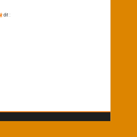
k
dit :