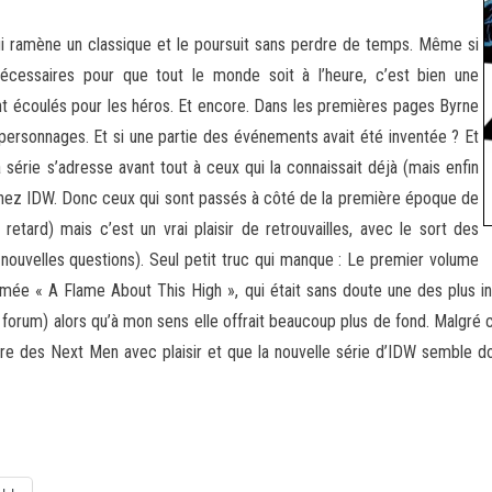
i ramène un classique et le poursuit sans perdre de temps. Même si
écessaires pour que tout le monde soit à l’heure, c’est bien une
ont écoulés pour les héros. Et encore. Dans les premières pages Byrne
 personnages. Et si une partie des événements avait été inventée ? Et
la série s’adresse avant tout à ceux qui la connaissait déjà (mais enfin
 chez IDW. Donc ceux qui sont passés à côté de la première époque de
retard) mais c’est un vrai plaisir de retrouvailles, avec le sort des
e nouvelles questions). Seul petit truc qui manque : Le premier volume
ée « A Flame About This High », qui était sans doute une des plus in
forum) alors qu’à mon sens elle offrait beaucoup plus de fond. Malgré ce
toire des Next Men avec plaisir et que la nouvelle série d’IDW semble