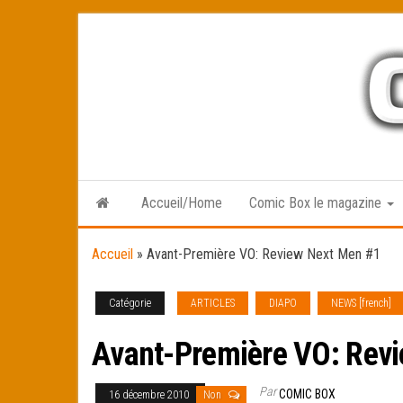
Skip
to
the
content
Accueil/Home
Comic Box le magazine
Accueil
»
Avant-Première VO: Review Next Men #1
Catégorie
ARTICLES
DIAPO
NEWS [french]
Avant-Première VO: Rev
Par
COMIC BOX
16 décembre 2010
Non