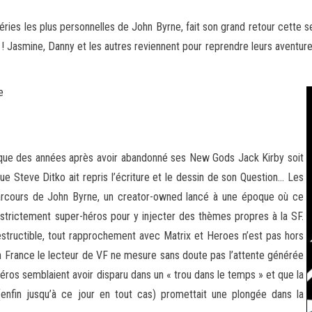
es les plus personnelles de John Byrne, fait son grand retour cette se
 ! Jasmine, Danny et les autres reviennent
pour reprendre leurs aventures
e
z que des années après avoir abandonné ses New Gods Jack Kirby soit
ue Steve Ditko ait repris l’écriture et le dessin de son Question… Les
parcours de John Byrne, un creator-owned lancé à une époque où ce
e strictement super-héros pour y injecter des thèmes propres à la SF.
destructible, tout rapprochement avec Matrix et Heroes n’est pas hors
 France le lecteur de VF ne mesure sans doute pas l’attente générée
héros semblaient avoir disparu dans un « trou dans le temps » et que la
enfin jusqu’à ce jour en tout cas) promettait une plongée dans la