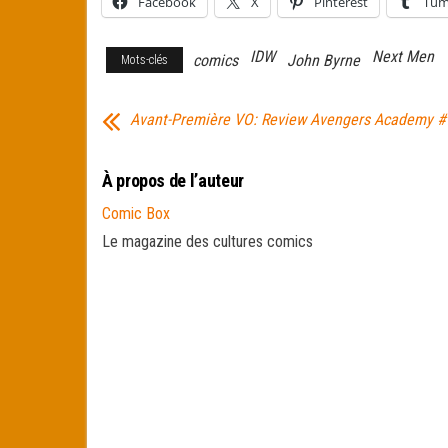
Facebook
X
Pinterest
Tum
IDW
Next Men
comics
John Byrne
Mots-clés
Avant-Première VO: Review Avengers Academy #
À propos de l’auteur
Comic Box
Le magazine des cultures comics