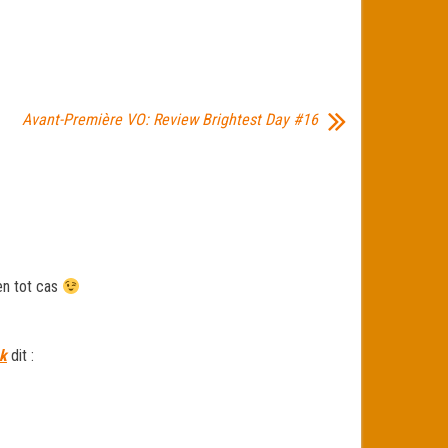
Avant-Première VO: Review Brightest Day #16
en tot cas
k
dit :