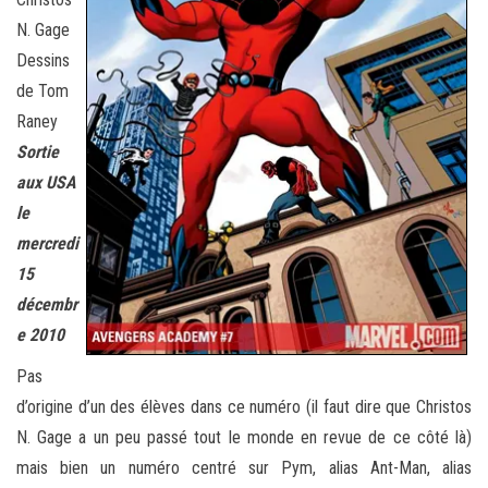
N. Gage
Dessins
de Tom
Raney
Sortie
aux USA
le
mercredi
15
décembr
e 2010
Pas
d’origine d’un des élèves dans ce numéro (il faut dire que Christos
N. Gage a un peu passé tout le monde en revue de ce côté là)
mais bien un numéro centré sur Pym, alias Ant-Man, alias