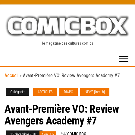
Skip
to
the
content
le magazine des cultures comics
Accueil
»
Avant-Première VO: Review Avengers Academy #7
Catégorie
ARTICLES
DIAPO
NEWS [french]
Avant-Première VO: Review
Avengers Academy #7
Par
COMIC BOX
15 décembre 2010
Non