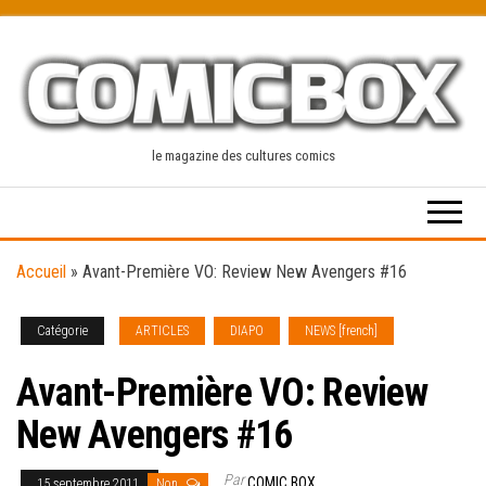
Skip
to
the
content
le magazine des cultures comics
Accueil
»
Avant-Première VO: Review New Avengers #16
Catégorie
ARTICLES
DIAPO
NEWS [french]
Avant-Première VO: Review
New Avengers #16
Par
COMIC BOX
15 septembre 2011
Non