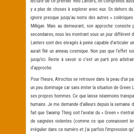
lecture de ce premier Red Lanters, on comprends aussi
y a plus de choses à explorer avec eux. En dehors du 
ignore presque jusqu’au noms des autres « colériques 
Milligan. Mais au demeurant, son approche consiste p
secondaires, nous les montrant sous un jour différent de
Lanters sont des enragés à peine capable d’articuler 
aurait filé un anneau cosmique. Non pas que l’effet 
jusqu’ici. Reste à savoir si c’est un parti pris arbit
d’approche.
Pour l’heure, Atrocitus se retrouve dans la peau d’un pa
un peu dommage car sans imiter la situation de Green La
ses propres hommes. Ce que laisse néanmoins transpara
humains. Je me demande d’ailleurs depuis la semaine der
fait que Swamp Thing soit l’avatar du « Green » n’entra
de saignées violentes (comme ce que connaissent les 
irrégulier dans ce numéro et j’ai parfois l’impression q