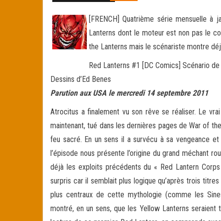
[FRENCH] Quatrième série mensuelle à jai
Lanterns dont le moteur est non pas le co
the Lanterns mais le scénariste montre dé
Red Lanterns #1 [DC Comics] Scénario de 
Dessins d’Ed Benes
Parution aux USA le mercredi 14 septembre 2011
Atrocitus a finalement vu son rêve se réaliser. Le vr
maintenant, tué dans les dernières pages de War of th
feu sacré. En un sens il a survécu à sa vengeance et 
l’épisode nous présente l’origine du grand méchant roug
déjà les exploits précédents du « Red Lantern Corps
surpris car il semblait plus logique qu’après trois tit
plus centraux de cette mythologie (comme les Sine
montré, en un sens, que les Yellow Lanterns seraient tr