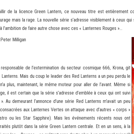
llir de la licence Green Lantern, ce nouveau titre est entièrement c
urage mais la rage. La nouvelle série
s’adresse visiblement à ceux qu
jà l’ambition de faire autre chose avec ces « Lanternes Rouges »…
Peter Milligan
ai responsable de l’extermination du secteur cosmique 666, Krona, git
e Lanterns. Mais du coup le leader des Red Lanterns a un peu perdu le
n’a plus, maintenant, le même moteur pour aller de l’avant. Même si
e, il est certain que la série s’adresse d’emblée à ceux qui ont suivi
 ». Au demeurant l’annonce d’une série Red Lanterns m’avait un peu
res consacrées aux Lanternes Vertes on attaque avec d’autres « corps »
stro ou les Star Sapphire). Mais les événements récents nous ont
aités plutôt dans la série Green Lantern centrale. Et en un sens, à la