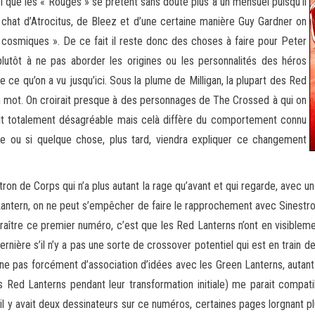
 que les « Rouges » se prêtent sans doute plus à un mensuel puisqu’il
chat d’Atrocitus, de Bleez et d’une certaine manière Guy Gardner on
cosmiques ». De ce fait il reste donc des choses à faire pour Peter
lutôt à ne pas aborder les origines ou les personnalités des héros
 ce qu’on a vu jusqu’ici. Sous la plume de Milligan, la plupart des Red
un mot. On croirait presque à des personnages de The Crossed à qui on
soit totalement désagréable mais celà diffère du comportement connu
raire ou si quelque chose, plus tard, viendra expliquer ce changement
tron de Corps qui n’a plus autant la rage qu’avant et qui regarde, avec u
ntern, on ne peut s’empêcher de faire le rapprochement avec Sinestro qu
ître ce premier numéro, c’est que les Red Lanterns n’ont en visibleme
nière s’il n’y a pas une sorte de crossover potentiel qui est en train d
îne pas forcément d’association d’idées avec les Green Lanterns, autant l
Red Lanterns pendant leur transformation initiale) me parait compat
u’il y avait deux dessinateurs sur ce numéros, certaines pages lorgnant 