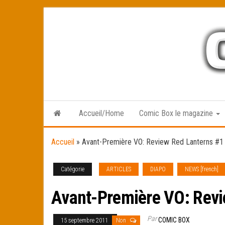
Skip
to
the
content
Accueil/Home
Comic Box le magazine
Accueil
»
Avant-Première VO: Review Red Lanterns #1
Catégorie
ARTICLES
DIAPO
NEWS [french]
Avant-Première VO: Revi
Par
COMIC BOX
15 septembre 2011
Non