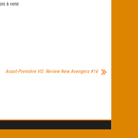
s à venir.
Avant-Première VO: Review New Avengers #16