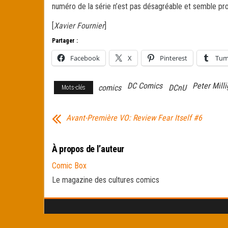
numéro de la série n’est pas désagréable et semble pro
[
Xavier Fournier
]
Partager :
Facebook
X
Pinterest
Tum
DC Comics
Peter Mill
comics
DCnU
Mots-clés
Avant-Première VO: Review Fear Itself #6
À propos de l’auteur
Comic Box
Le magazine des cultures comics