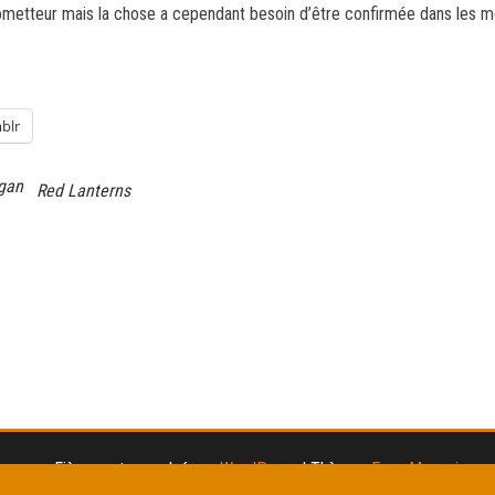
metteur mais la chose a cependant besoin d’être confirmée dans les moi
blr
igan
Red Lanterns
Fièrement propulsé par
WordPress
|
Thème :
Envo Magazine