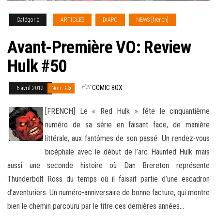
Catégorie
ARTICLES
DIAPO
NEWS [french]
Avant-Première VO: Review
Hulk #50
Par
COMIC BOX
6 avril 2012
Non
[FRENCH] Le « Red Hulk » fête le cinquantième
numéro de sa série en faisant face, de manière
littérale, aux fantômes de son passé. Un rendez-vous
bicéphale avec le début de l’arc Haunted Hulk mais
aussi une seconde histoire où Dan Brereton
représente
Thunderbolt Ross du temps où il faisait partie d’une escadron
d’aventuriers. Un numéro-anniversaire de bonne facture, qui montre
bien le chemin parcouru par le titre ces dernières années…