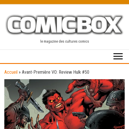
Skip
to
the
content
le magazine des cultures comics
Accueil
»
Avant-Première VO: Review Hulk #50