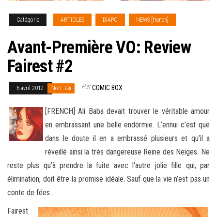
Catégorie
ARTICLES
DIAPO
NEWS [french]
Avant-Première VO: Review
Fairest #2
Par
COMIC BOX
6 avril 2012
Non
[FRENCH] Ali Baba devait trouver le véritable amour
en embrassant une belle endormie. L’ennui c’est que
dans le doute il en a embrassé plusieurs et qu’il a
réveillé ainsi la très dangereuse Reine des Neiges. Ne
reste plus qu’à prendre la fuite avec l’autre
jolie fille qui, par
élimination, doit être la promise idéale. Sauf que la vie n’est pas un
conte de fées…
Fairest