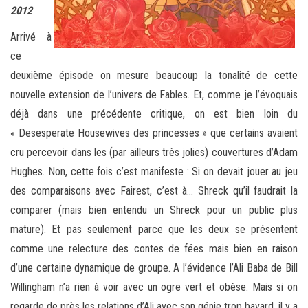
2012
Arrivé à
ce
deuxième épisode on mesure beaucoup la tonalité de cette
nouvelle extension de l’univers de Fables. Et, comme je l’évoquais
déjà dans une précédente critique, on est bien loin du
« Desesperate Housewives des princesses » que certains avaient
cru percevoir dans les (par ailleurs très jolies) couvertures d’Adam
Hughes. Non, cette fois c’est manifeste : Si on devait jouer au jeu
des comparaisons avec Fairest, c’est à… Shreck qu’il faudrait la
comparer (mais bien entendu un Shreck pour un public plus
mature). Et pas seulement parce que les deux se présentent
comme une relecture des contes de fées mais bien en raison
d’une certaine dynamique de groupe. A l’évidence l’Ali Baba de Bill
Willingham n’a rien à voir avec un ogre vert et obèse. Mais si on
regarde de près les relations d’Ali avec son génie trop bavard, il y a