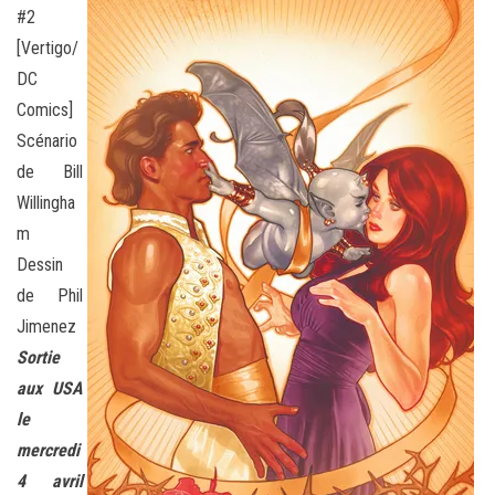
#2
[Vertigo/
DC
Comics]
Scénario
de Bill
Willingha
m
Dessin
de Phil
Jimenez
Sortie
aux USA
le
mercredi
4 avril