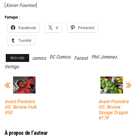
[
Xavier Fournier
]
Partager :
Facebook
X
Pinterest
Tumblr
DC Comics
Phil Jimenez
comics
Fairest
Mots-clés
Vertigo
Avant-Première
Avant-Première
VO: Review Hulk
VO: Review
#50
Savage Dragon
#179
À propos de l’auteur