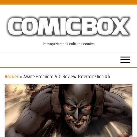
Skip
to
the
content
le magazine des cultures comics
Accueil
»
Avant-Première VO: Review Extermination #5