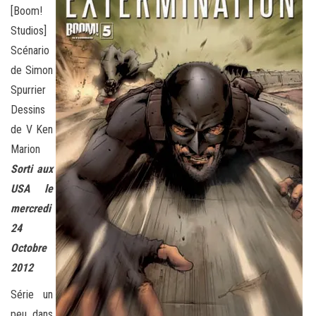
[Boom!
Studios]
Scénario
de Simon
Spurrier
Dessins
de V Ken
Marion
Sorti aux
USA le
mercredi
24
Octobre
2012
Série un
peu dans