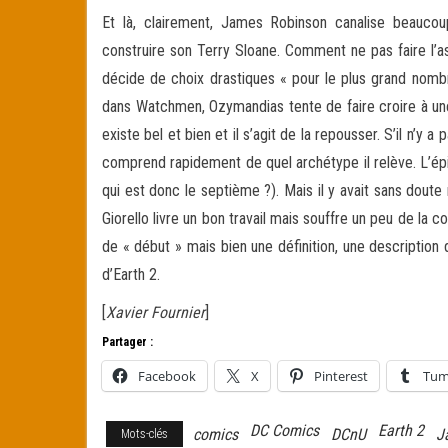
Et là, clairement, James Robinson canalise beauc
construire son Terry Sloane. Comment ne pas faire l’ass
décide de choix drastiques « pour le plus grand nombre »
dans Watchmen, Ozymandias tente de faire croire à une in
existe bel et bien et il s’agit de la repousser. S’il n’y 
comprend rapidement de quel archétype il relève. L’épi
qui est donc le septième ?). Mais il y avait sans dou
Giorello livre un bon travail mais souffre un peu de la
de « début » mais bien une définition, une description
d’Earth 2.
[
Xavier Fournier
]
Partager :
Facebook
X
Pinterest
Tum
DC Comics
Earth 2
comics
DCnU
J
Mots-clés