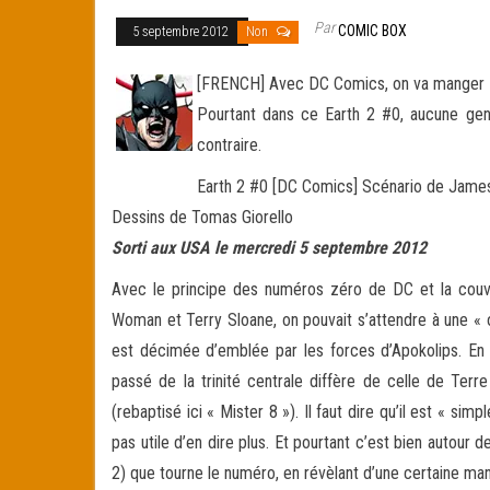
Par
COMIC BOX
5 septembre 2012
Non
[FRENCH] Avec DC Comics, on va manger du
Pourtant dans ce Earth 2 #0, aucune gen
contraire.
Earth 2 #0 [DC Comics] Scénario de Jame
Dessins de Tomas Giorello
Sorti aux USA le mercredi 5 septembre 2012
Avec le principe des numéros zéro de DC et la couv
Woman et Terry Sloane, on pouvait s’attendre à une « o
est décimée d’emblée par les forces d’Apokolips. En f
passé de la trinité centrale diffère de celle de Terr
(rebaptisé ici « Mister 8 »). Il faut dire qu’il est « si
pas utile d’en dire plus. Et pourtant c’est bien autour d
2) que tourne le numéro, en révèlant d’une certaine ma