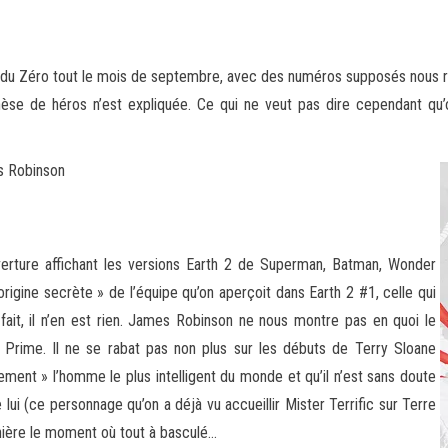
 Zéro tout le mois de septembre, avec des numéros supposés nous racon
èse de héros n’est expliquée. Ce
qui ne veut pas dire cependant qu’on
s Robinson
erture affichant les versions Earth 2 de Superman, Batman, Wonder
rigine secrète » de l’équipe qu’on aperçoit dans Earth 2 #1, celle qui
ait, il n’en est rien. James Robinson ne nous montre pas en quoi le
e Prime. Il ne se rabat pas non plus sur les débuts de Terry Sloane
mplement » l’homme le plus intelligent du monde et qu’il n’est sans doute
e lui (ce personnage qu’on a déjà vu accueillir Mister Terrific sur Terre
nière le moment où tout à basculé…