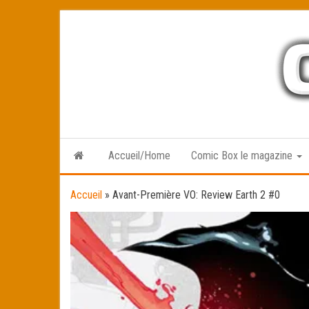
Skip
to
the
content
Accueil/Home
Comic Box le magazine
Accueil
»
Avant-Première VO: Review Earth 2 #0