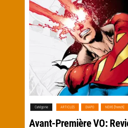
Catégorie
ARTICLES
DIAPO
NEWS [french]
Avant-Première VO: Revi