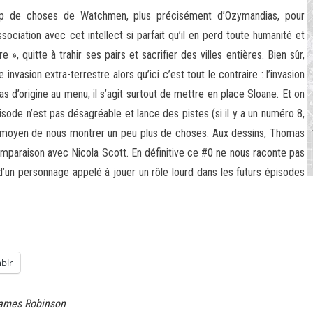
oup de choses de Watchmen, plus précisément d’Ozymandias, pour
ociation avec cet intellect si parfait qu’il en perd toute humanité et
, quitte à trahir ses pairs et sacrifier des villes entières. Bien sûr,
vasion extra-terrestre alors qu’ici c’est tout le contraire : l’invasion
a pas d’origine au menu, il s’agit surtout de mettre en place Sloane. Et on
sode n’est pas désagréable et lance des pistes (si il y a un numéro 8,
te moyen de nous montrer un peu plus de choses. Aux dessins, Thomas
 comparaison avec Nicola Scott. En définitive ce #0 ne nous raconte pas
 d’un personnage appelé à jouer un rôle lourd dans les futurs épisodes
blr
ames Robinson