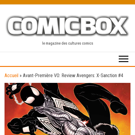
Skip
to
the
content
le magazine des cultures comics
Accueil
»
Avant-Première VO: Review Avengers: X-Sanction #4