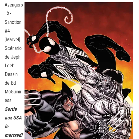
Avengers
: X-
Sanction
#4
[Marvel]
Scénario
de Jeph
Loeb
Dessin
de Ed
McGuinn
ess
Sortie
aux USA
le
mercredi