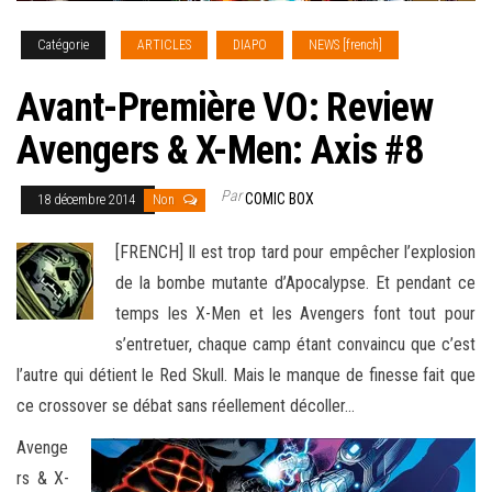
Catégorie
ARTICLES
DIAPO
NEWS [french]
Avant-Première VO: Review
Avengers & X-Men: Axis #8
Par
COMIC BOX
18 décembre 2014
Non
[FRENCH] Il est trop tard pour empêcher l’explosion
de la bombe mutante d’Apocalypse. Et pendant ce
temps les X-Men et les Avengers font tout pour
s’entretuer, chaque camp étant convaincu que c’est
l’autre qui détient le Red Skull. Mais le manque de finesse fait que
ce crossover se débat sans réellement
décoller…
Avenge
rs & X-