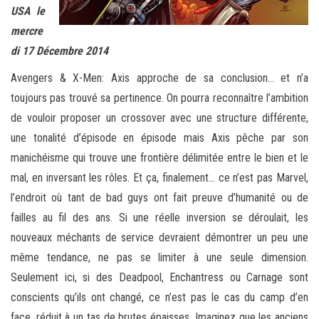
USA le
mercre
di 17 Décembre 2014
Avengers & X-Men: Axis approche de sa conclusion… et n’a
toujours pas trouvé sa pertinence. On pourra reconnaître l’ambition
de vouloir proposer un crossover avec une structure différente,
une tonalité d’épisode en épisode mais Axis pêche par son
manichéisme qui trouve une frontière délimitée entre le bien et le
mal, en inversant les rôles. Et ça, finalement… ce n’est pas Marvel,
l’endroit où tant de bad guys ont fait preuve d’humanité ou de
failles au fil des ans. Si une réelle inversion se déroulait, les
nouveaux méchants de service devraient démontrer un peu une
même tendance, ne pas se limiter à une seule dimension.
Seulement ici, si des Deadpool, Enchantress ou Carnage sont
conscients qu’ils ont changé, ce n’est pas le cas du camp d’en
face, réduit à un tas de brutes épaisses. Imaginez que les anciens