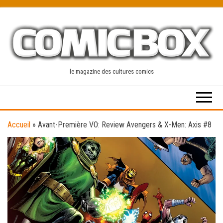
Skip
to
the
content
le magazine des cultures comics
Accueil
»
Avant-Première VO: Review Avengers & X-Men: Axis #8