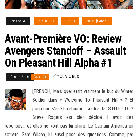
Catégorie
ARTICLES
DIAPO
NEWS [french]
Avant-Première VO: Review
Avengers Standoff – Assault
On Pleasant Hill Alpha #1
Par
COMIC BOX
4 mars 2016
Non
[FRENCH] Mais quel était vraiment le but du Winter
Soldier dans « Welcome To Pleasant Hill » ? Et
pourquoi s’est-il retourné contre le S.H.I.E.L.D. ?
Steve Rogers est bien décidé à avoir des
réponses… et elles ne vont pas lui plaire. Le Captain America en
activité, Sam Wilson, lui aussi
pose des questions. Comme, par