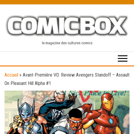
Skip
to
the
content
le magazine des cultures comics
Accueil
»
Avant-Première VO: Review Avengers Standoff – Assault
On Pleasant Hill Alpha #1