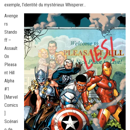
exemple, l’identité du mystérieux Whisperer…
Avenge
rs
Stando
ff –
Assault
On
Pleasa
nt Hill
Alpha
#1
[Marvel
Comics
]
Scénari
o de