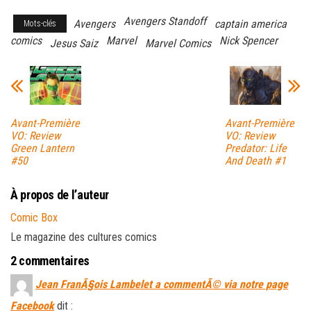
Avengers Standoff
Avengers
captain america
Mots-clés
comics
Marvel
Nick Spencer
Jesus Saiz
Marvel Comics
Avant-Première
Avant-Première
VO: Review
VO: Review
Green Lantern
Predator: Life
#50
And Death #1
À propos de l’auteur
Comic Box
Le magazine des cultures comics
2 commentaires
Jean FranÃ§ois Lambelet a commentÃ© via notre page
Facebook
dit :