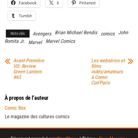
Facebook
X
Pinterest
Tumblr
Brian Michael Bendis
John
Avengers
comics
Mots-clés
Romita Jr.
Marvel Comics
Marvel
Avant-Première
Les webséries et
VO: Review
films
Green Lantern
indés/amateurs
#65
à Comic
Con’Paris
À propos de l’auteur
Comic Box
Le magazine des cultures comics