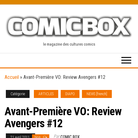
Skip
to
the
content
le magazine des cultures comics
Accueil
»
Avant-Première VO: Review Avengers #12
Catégorie
ARTICLES
DIAPO
NEWS [french]
Avant-Première VO: Review
Avengers #12
Par
COMIC BOX
21 avril 2011
Non