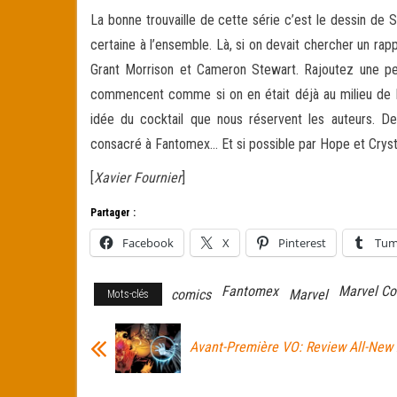
La bonne trouvaille de cette série c’est le dessin de 
certaine à l’ensemble. Là, si on devait chercher un ra
Grant Morrison et Cameron Stewart. Rajoutez une pet
commencent comme si on en était déjà au milieu de l’
idée du cocktail que nous réservent les auteurs. De
consacré à Fantomex… Et si possible par Hope et Crysta
[
Xavier Fournier
]
Partager :
Facebook
X
Pinterest
Tum
Fantomex
Marvel Co
comics
Marvel
Mots-clés
Avant-Première VO: Review All-New