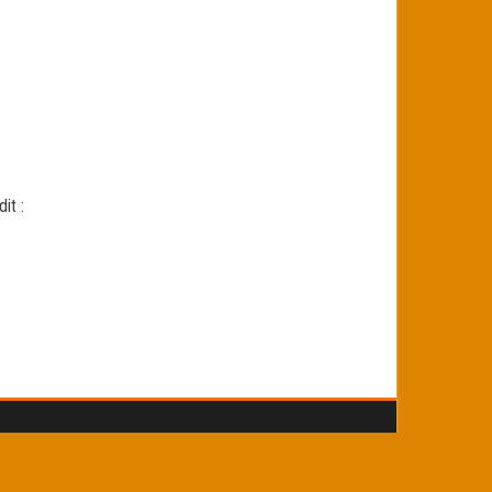
:
dit :