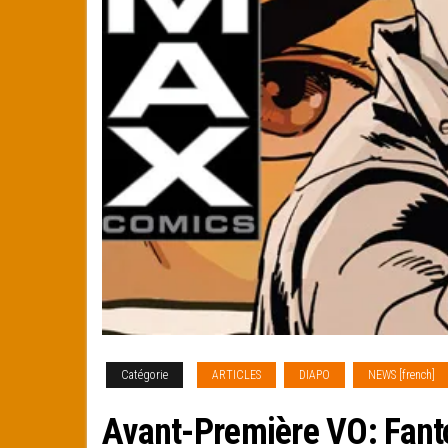
Catégorie
ARTICLES
DIAPO
NEWS [french]
Avant-Première VO: Fan