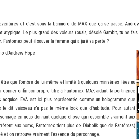
aventures et c’est sous la bannière de MAX que ça se passe. Andre
t atypique. Le plus grand des voleurs (ouais, désolé
Gambit, tu ne fais
r. Fantomex peut-il sauver la femme qui a juré sa perte ?
rio d’Andrew Hope
être que l’ombre de lui-même et limité à quelques miniséries liées au
r donner enfin son propre titre à Fantomex. MAX aidant, la pertinence
 pas acquise. EVA est ici plus représentée comme un hologramme que
s le dit vaisseau n’a pas le même look que d’habitude. Pour autant
rsonnage en nous donnant quelque chose qui ressemble vraiment aux
s’arrêtent aux noms, Fantomex tient plus de Diabolik que de Fantômas)
mé et on retrouve vraiment l’essence du personnage.