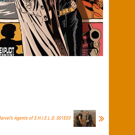
arvel’s Agents of S.H.I.E.L.D. S01E03