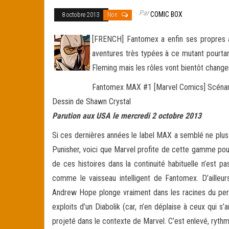
Par
COMIC BOX
8 octobre 2013
Non
[FRENCH] Fantomex a enfin ses propres 
aventures très typées à ce mutant pourtan
Fleming mais les rôles vont bientôt change
Fantomex MAX #1 [Marvel Comics] Scéna
Dessin de Shawn Crystal
Parution aux USA le mercredi 2 octobre 2013
Si ces dernières années le label MAX a semblé ne plus 
Punisher, voici que Marvel profite de cette gamme pou
de ces histoires dans la continuité habituelle n’est
comme le vaisseau intelligent de Fantomex. D’ailleur
Andrew Hope plonge vraiment dans les racines du pe
exploits d’un Diabolik (car, n’en déplaise à ceux qui 
projeté dans le contexte de Marvel. C’est enlevé, ryth