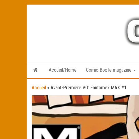
Skip
to
the
content
Accueil/Home
Comic Box le magazine
Accueil
»
Avant-Première VO: Fantomex MAX #1