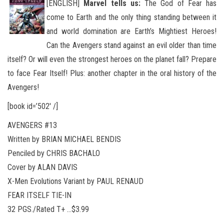
[ENGLISH]
Marvel tells us:
The God of Fear has
come to Earth and the only thing standing between it
and world domination are Earth’s Mightiest Heroes!
Can the Avengers stand against an evil older than time
itself? Or will even the strongest heroes on the planet fall
? Prepare
to face Fear Itself! Plus: another chapter in the oral history of the
Avengers!
[book id=’502′ /]
AVENGERS #13
Written by BRIAN MICHAEL BENDIS
Penciled by CHRIS BACHALO
Cover by ALAN DAVIS
X-Men Evolutions Variant by PAUL RENAUD
FEAR ITSELF TIE-IN
32 PGS./Rated T+ …$3.99