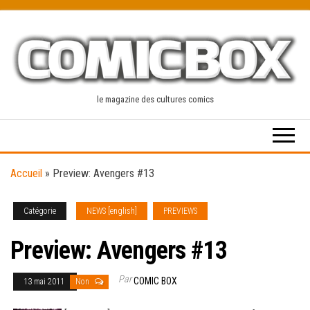
Skip
to
the
content
le magazine des cultures comics
Accueil
»
Preview: Avengers #13
Catégorie
NEWS [english]
PREVIEWS
Preview: Avengers #13
Par
COMIC BOX
13 mai 2011
Non