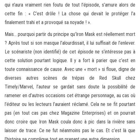
qui n’aura vraiment rien foutu de tout l’épisode, s’amure alors de
cette fin : « C’est drôle ! La chose qui devait le protéger l’a
finalement trahi et a provoqué sa noyade ! ».
Mais… pourquoi partir du principe qu’Iron Mask est réellement mort
? Après tout si son masque l’alourdissait, il lui suffisait de l’enlever.
Le scénariste (non identifié) de cet épisode ne s’intéresse pas à
cette solution pourtant logique. Il y a fort à parier que c’est en
toute connaissance de cause. Avec une « mort » si floue, digne de
diverses autres scènes de trépas de Red Skull chez
Timely/Marvel, l’auteur se gardait sans doute la possibilité de
ramener en d’autres occasions cet étrange personnage, au cas où
l’éditeur ou les lecteurs l’auraient réclamé. Cela ne se fit pourtant
pas (en tout cas pas chez Magazine Enterprises) et on pourrait
donc croire que Iron Mask coula donc à pic dans la rivière sans
laisser de trace. Ce ne fut néanmoins pas le cas. Et c’est là que
l’histoire se complique tout en prenant une autre dimension…