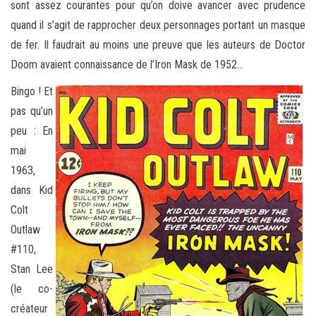
sont assez courantes pour qu’on doive avancer avec prudence
quand il s’agit de rapprocher deux personnages portant un masque
de fer. Il faudrait au moins une preuve que les auteurs de Doctor
Doom avaient connaissance de l’Iron Mask de 1952…
Bingo ! Et
pas qu’un
peu : En
mai
1963,
dans Kid
Colt
Outlaw
#110,
Stan Lee
(le co-
créateur