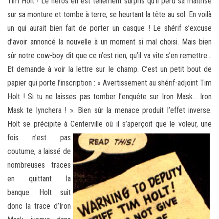
Tim Holt ! Le héros en est tellement surpris qu’il perd sa maîtrise
sur sa monture et tombe à terre, se heurtant la tête au sol. En voilà
un qui aurait bien fait de porter un casque ! Le shérif s’excuse
d’avoir annoncé la nouvelle à un moment si mal choisi. Mais bien
sûr notre cow-boy dit que ce n’est rien, qu’il va vite s’en remettre…
Et demande à voir la lettre sur le champ. C’est un petit bout de
papier qui porte l’inscription : « Avertissement au shérif-adjoint Tim
Holt ! Si tu ne laisses pas tomber l’enquête sur Iron Mask… Iron
Mask te lynchera ! ». Bien sûr la menace produit l’effet inverse.
Holt se précipite à Centerville où il s’aperçoit que le
voleur, une
fois n’est pas
coutume, a laissé de
nombreuses traces
en quittant la
banque. Holt suit
donc la trace d’Iron