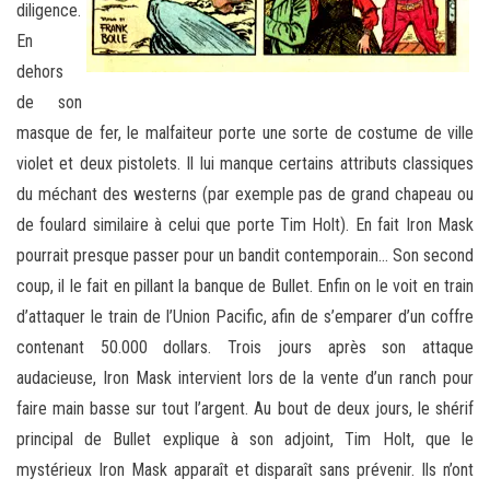
diligence.
En
dehors
de son
masque de fer, le malfaiteur porte une sorte de costume de ville
violet et deux pistolets. Il lui manque certains attributs classiques
du méchant des westerns (par exemple pas de grand chapeau ou
de foulard similaire à celui que porte Tim Holt). En fait Iron Mask
pourrait presque passer pour un bandit contemporain… Son second
coup, il le fait en pillant la banque de Bullet. Enfin on le voit en train
d’attaquer le train de l’Union Pacific, afin de s’emparer d’un coffre
contenant 50.000 dollars. Trois jours après son attaque
audacieuse, Iron Mask intervient lors de la vente d’un ranch pour
faire main basse sur tout l’argent. Au bout de deux jours, le shérif
principal de Bullet explique à son adjoint, Tim Holt, que le
mystérieux Iron Mask apparaît et disparaît sans prévenir. Ils n’ont