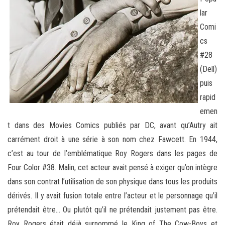
lar
Comi
cs
#28
(Dell)
puis
rapid
emen
t dans des Movies Comics publiés par DC, avant qu’Autry ait
carrément droit à une série à son nom chez Fawcett. En 1944,
c’est au tour de l’emblématique Roy Rogers dans les pages de
Four Color #38. Malin, cet acteur avait pensé à exiger qu’on intègre
dans son contrat l’utilisation de son physique dans tous les produits
dérivés. Il y avait fusion totale entre l’acteur et le personnage qu’il
prétendait être… Ou plutôt qu’il ne prétendait justement pas être.
Roy Rogers était déjà surnommé le King of The Cow-Boys et