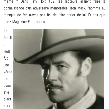
même ? Dans Tim Holt #32, les lecteurs allaient faire la
connaissance d’un adversaire mémorable. Iron Mask, l’homme au
masque de fer, n’avait pas fini de faire parler de lui. Et pas que
chez Magazine Enterprises…
La
famill
e
Holt
fut
une
vérita
ble
dyna
stie
d’act
eurs.