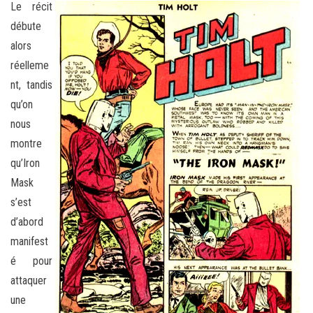
Le récit
débute
alors
réelleme
nt, tandis
qu’on
nous
montre
qu’Iron
Mask
s’est
d’abord
manifest
é pour
attaquer
une