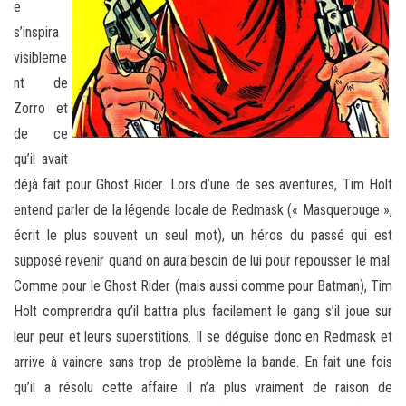
e
s’inspira
visibleme
nt de
Zorro et
de ce
qu’il avait
déjà fait pour Ghost Rider. Lors d’une de ses aventures, Tim Holt
entend parler de la légende locale de Redmask (« Masquerouge »,
écrit le plus souvent un seul mot), un héros du passé qui est
supposé revenir quand on aura besoin de lui pour repousser le mal.
Comme pour le Ghost Rider (mais aussi comme pour Batman), Tim
Holt comprendra qu’il battra plus facilement le gang s’il joue sur
leur peur et leurs superstitions. Il se déguise donc en Redmask et
arrive à vaincre sans trop de problème la bande. En fait une fois
qu’il a résolu cette affaire il n’a plus vraiment de raison de