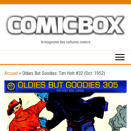
Skip
to
the
content
le magazine des cultures comics
Accueil
»
Oldies But Goodies: Tim Holt #32 (Oct. 1952)