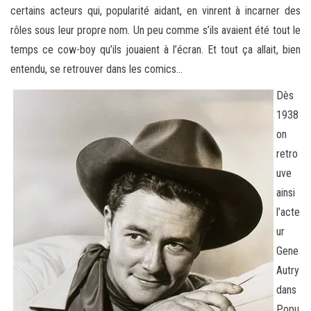
certains acteurs qui, popularité aidant, en vinrent à incarner des
rôles sous leur propre nom. Un peu comme s’ils avaient été tout le
temps ce cow-boy qu’ils jouaient à l’écran. Et tout ça allait, bien
entendu, se retrouver dans les comics…
Dès
1938
on
retro
uve
ainsi
l’acte
ur
Gene
Autry
dans
Popu