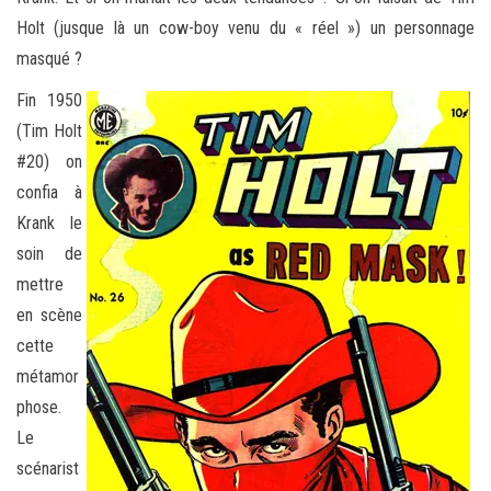
Holt (jusque là un cow-boy venu du « réel ») un personnage
masqué ?
Fin 1950
(Tim Holt
#20) on
confia à
Krank le
soin de
mettre
en scène
cette
métamor
phose.
Le
scénarist