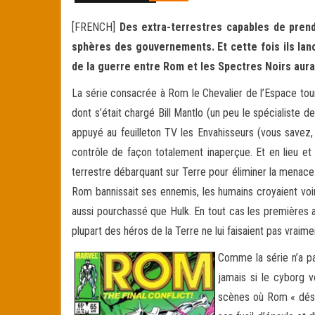
[FRENCH]
Des extra-terrestres capables de prend
sphères des gouvernements. Et cette fois ils lanc
de la guerre entre Rom et les Spectres Noirs aura
La série consacrée à Rom le Chevalier de l’Espace tourn
dont s’était chargé Bill Mantlo (un peu le spécialiste
appuyé au feuilleton TV les Envahisseurs (vous savez,
contrôle de façon totalement inaperçue. Et en lieu et
terrestre débarquant sur Terre pour éliminer la menace
Rom bannissait ses ennemis, les humains croyaient voir
aussi pourchassé que Hulk. En tout cas les premières a
plupart des héros de la Terre ne lui faisaient pas vraim
Comme la série n’a pa
jamais si le cyborg v
scènes où Rom « dési