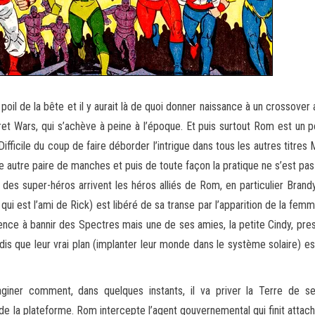
 poil de la bête et il y aurait là de quoi donner naissance à un crosso
 Wars, qui s’achève à peine à l’époque. Et puis surtout Rom est un p
e. Difficile du coup de faire déborder l’intrigue dans tous les autres t
e autre paire de manches et puis de toute façon la pratique ne s’est pas
s des super-héros arrivent les héros alliés de Rom, en particulier Bra
 est l’ami de Rick) est libéré de sa transe par l’apparition de la femme.
à bannir des Spectres mais une de ses amies, la petite Cindy, pressen
dis que leur vrai plan (implanter leur monde dans le système solaire) est
aginer comment, dans quelques instants, il va priver la Terre de s
 de la plateforme. Rom intercepte l’agent gouvernemental qui finit attac