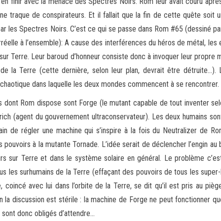
d’en finir avec la menace des Spectres Noirs. Rom leur avait couru après
e traque de conspirateurs. Et il fallait que la fin de cette quête soit 
 par les Spectres Noirs. C’est ce qui se passe dans Rom #65 (dessiné pa
réelle à l’ensemble): A cause des interférences du héros de métal, les e
sur Terre. Leur baroud d’honneur consiste donc à invoquer leur propre mo
de la Terre (cette dernière, selon leur plan, devrait être détruite…)
 chaotique dans laquelle les deux mondes commencent à se rencontrer.
iés dont Rom dispose sont Forge (le mutant capable de tout inventer sel
ich (agent du gouvernement ultraconservateur). Les deux humains so
ain de régler une machine qui s’inspire à la fois du Neutralizer de R
s pouvoirs à la mutante Tornade. L’idée serait de déclencher l’engin a
irs sur Terre et dans le système solaire en général. Le problème c’es
ous les surhumains de la Terre (effaçant des pouvoirs de tous les super-
coincé avec lui dans l’orbite de la Terre, se dit qu’il est pris au pi
on la discussion est stérile : la machine de Forge ne peut fonctionner q
ls sont donc obligés d’attendre…