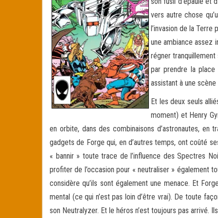
son fusil d’épaule et 
vers autre chose qu’un
l’invasion de la Terre
une ambiance assez ir
régner tranquillement 
par prendre la place 
assistant à une scène
Et les deux seuls all
moment) et Henry Gyr
en orbite, dans des combinaisons d’astronautes, en tr
gadgets de Forge qui, en d’autres temps, ont coûté se
« bannir » toute trace de l’influence des Spectres No
profiter de l’occasion pour « neutraliser » également t
considère qu’ils sont également une menace. Et Forge, 
mental (ce qui n’est pas loin d’être vrai). De toute faç
son Neutralyzer. Et le héros n’est toujours pas arrivé. I