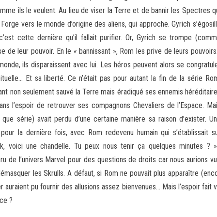
me ils le veulent. Au lieu de viser la Terre et de bannir les Spectres q
orge vers le monde d’origine des aliens, qui approche. Gyrich s’égosil
 c’est cette dernière qu’il fallait purifier. Or, Gyrich se trompe (com
e de leur pouvoir. En le « bannissant », Rom les prive de leurs pouvoir
nde, ils disparaissent avec lui. Les héros peuvent alors se congratul
uelle… Et sa liberté. Ce n’était pas pour autant la fin de la série Ro
yant non seulement sauvé la Terre mais éradiqué ses ennemis héréditair
s dans l’espoir de retrouver ses compagnons Chevaliers de l’Espace. Ma
que série) avait perdu d’une certaine manière sa raison d’exister. U
pour la dernière fois, avec Rom redevenu humain qui s’établissait s
, voici une chandelle. Tu peux nous tenir ça quelques minutes ? »
 de l’univers Marvel pour des questions de droits car nous aurions vu
démasquer les Skrulls. A défaut, si Rom ne pouvait plus apparaître (enco
r auraient pu fournir des allusions assez bienvenues… Mais l’espoir fait v
ice ?