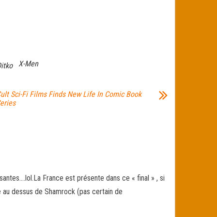
X-Men
itko
ult Sci-Fi Films Finds New Life In Comic Book
eries
tes….lol.La France est présente dans ce « final » , si
e au dessus de Shamrock (pas certain de