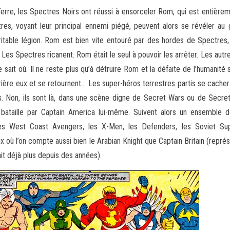
 Terre, les Spectres Noirs ont réussi à ensorceler Rom, qui est entière
tres, voyant leur principal ennemi piégé, peuvent alors se révéler au 
ritable légion. Rom est bien vite entouré par des hordes de Spectres,
e. Les Spectres ricanent. Rom était le seul à pouvoir les arrêter. Les aut
 sait où. Il ne reste plus qu’à détruire Rom et la défaite de l’humanit
ière eux et se retournent… Les super-héros terrestres partis se cacher
es. Non, ils sont là, dans une scène digne de Secret Wars ou de Secr
bataille par Captain America lui-même. Suivent alors un ensemble de 
es West Coast Avengers, les X-Men, les Defenders, les Soviet Su
ux où l’on compte aussi bien le Arabian Knight que Captain Britain (repr
tait déjà plus depuis des années).