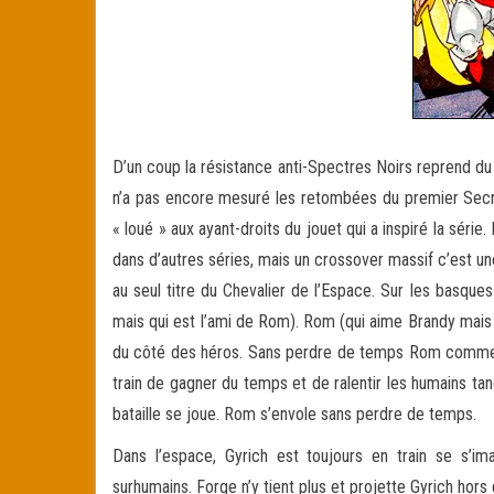
D’un coup la résistance anti-Spectres Noirs reprend du
n’a pas encore mesuré les retombées du premier Secret
« loué » aux ayant-droits du jouet qui a inspiré la séri
dans d’autres séries, mais un crossover massif c’est un
au seul titre du Chevalier de l’Espace. Sur les basque
mais qui est l’ami de Rom). Rom (qui aime Brandy mais qui
du côté des héros. Sans perdre de temps Rom commence 
train de gagner du temps et de ralentir les humains tan
bataille se joue. Rom s’envole sans perdre de temps.
Dans l’espace, Gyrich est toujours en train se s’im
surhumains. Forge n’y tient plus et projette Gyrich hors