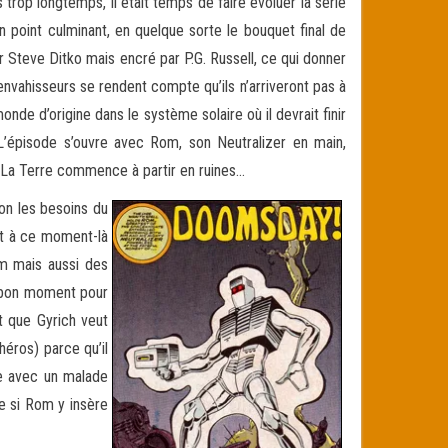
 trop longtemps, il était temps de faire évoluer la série
un point culminant, en quelque sorte le bouquet final de
r Steve Ditko mais encré par P.G. Russell, ce qui donner
nvahisseurs se rendent compte qu’ils n’arriveront pas à
nde d’origine dans le système solaire où il devrait finir
. L’épisode s’ouvre avec Rom, son Neutralizer en main,
 La Terre commence à partir en ruines…
on les besoins du
nt à ce moment-là
om mais aussi des
u bon moment pour
t que Gyrich veut
héros) parce qu’il
ège avec un malade
ue si Rom y insère