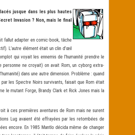
placés jusque dans les plus hautes
ecret Invasion ? Non, mais le final
ait fallut adapter en comic-book, tâche
). L’autre élément était un clin d’œil
omplot qui voyait les ennemis de l’humanité prendre le
ue personne ne croyait) on avait Rom, un cyborg extra-
 l’humanité) dans une autre dimension. Problème : quand
par les Spectre Noirs survivants, faisait que Rom était
mme le mutant Forge, Brandy Clark et Rick Jones mais la
 droit à ces premières aventures de Rom mais ne surent
itions Lug avaient été effrayées par les retombées de
nnées encore. En 1985 Mantlo décida même de changer