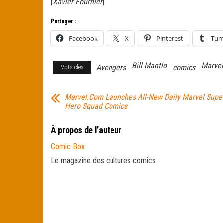
[
Xavier Fournier
]
Partager :
Facebook
X
Pinterest
Tum
Bill Mantlo
Marvel
Avengers
comics
Mots-clés
Marvel.Com Launches All-New Daily Marvel Supe
Hero Squad Comics
À propos de l’auteur
Comic Box
Le magazine des cultures comics