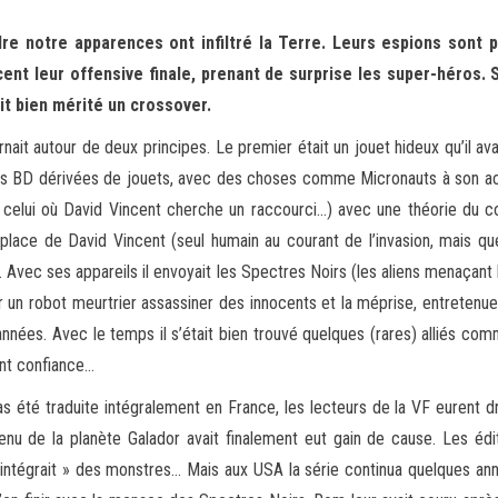
re notre apparences ont infiltré la Terre. Leurs espions sont 
ent leur offensive finale, prenant de surprise les super-héros. S
it bien mérité un crossover.
ait autour de deux principes. Le premier était un jouet hideux qu’il av
 des BD dérivées de jouets, avec des choses comme Micronauts à son actif
 celui où David Vincent cherche un raccourci…) avec une théorie du c
 place de David Vincent (seul humain au courant de l’invasion, mais q
. Avec ses appareils il envoyait les Spectres Noirs (les aliens menaçant
 un robot meurtrier assassiner des innocents et la méprise, entretenue 
nnées. Avec le temps il s’était bien trouvé quelques (rares) alliés co
ent confiance…
s été traduite intégralement en France, les lecteurs de la VF eurent
enu de la planète Galador avait finalement eut gain de cause. Les éd
ntégrait » des monstres… Mais aux USA la série continua quelques a