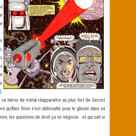
ui
le
me
s…
er
m,
es
is
ne
ur
).
 ce héros de métal réapparaître au plus fort de Secret
re qu’Alex Ross s’est débrouillé pour le glisser dans sa
ivre, les questions de droit ça se négocie… et qui sait si