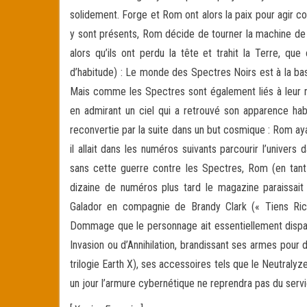
solidement. Forge et Rom ont alors la paix pour agir com
y sont présents, Rom décide de tourner la machine de F
alors qu’ils ont perdu la tête et trahit la Terre, que
d’habitude) : Le monde des Spectres Noirs est à la bas
Mais comme les Spectres sont également liés à leur mo
en admirant un ciel qui a retrouvé son apparence habit
reconvertie par la suite dans un but cosmique : Rom a
il allait dans les numéros suivants parcourir l’univer
sans cette guerre contre les Spectres, Rom (en tant 
dizaine de numéros plus tard le magazine paraissait 
Galador en compagnie de Brandy Clark (« Tiens Rick
Dommage que le personnage ait essentiellement disparu
Invasion ou d’Annihilation, brandissant ses armes pour 
trilogie Earth X), ses accessoires tels que le Neutralyze
un jour l’armure cybernétique ne reprendra pas du serv