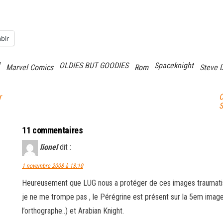
blr
OLDIES BUT GOODIES
Spaceknight
Marvel Comics
Rom
Steve D
r
C
S
11 commentaires
lionel
dit :
1 novembre 2008 à 13:10
Heureusement que LUG nous a protéger de ces images traumatisan
je ne me trompe pas , le Pérégrine est présent sur la 5em imag
l’orthographe..) et Arabian Knight.