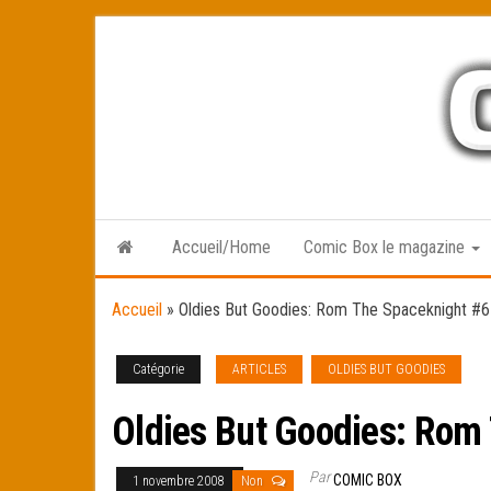
Skip
to
the
content
Accueil/Home
Comic Box le magazine
Accueil
»
Oldies But Goodies: Rom The Spaceknight #65
Catégorie
ARTICLES
OLDIES BUT GOODIES
Oldies But Goodies: Rom 
Par
COMIC BOX
1 novembre 2008
Non