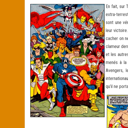
En fait, sur
extra-terres
sont une vé
leur victoir
cacher on ne
clameur derr
et les autr
menés à la 
Avengers, l
internationa
qu’il ne por