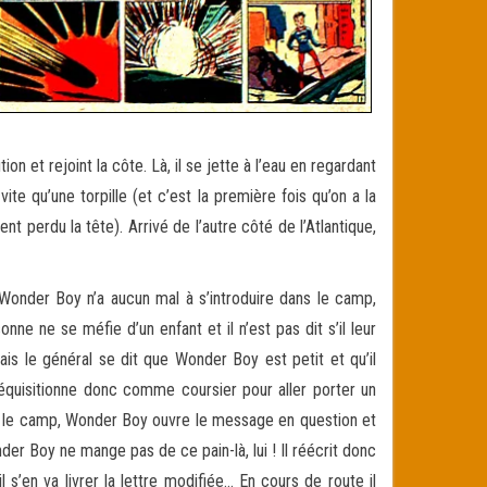
tion et rejoint la côte. Là, il se jette à l’eau en regardant
 vite qu’une torpille (et c’est la première fois qu’on a la
t perdu la tête). Arrivé de l’autre côté de l’Atlantique,
 Wonder Boy n’a aucun mal à s’introduire dans le camp,
e ne se méfie d’un enfant et il n’est pas dit s’il leur
ais le général se dit que Wonder Boy est petit et qu’il
 réquisitionne donc comme coursier pour aller porter un
té le camp, Wonder Boy ouvre le message en question et
onder Boy ne mange pas de ce pain-là, lui ! Il réécrit donc
 s’en va livrer la lettre modifiée… En cours de route il