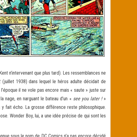
ts Kent n’intervenant que plus tard). Les ressemblances ne
uillet 1938) dans lequel le héros adulte décidait de
l’époque il ne vole pas encore mais « saute » juste sur
 la nage, en narguant le bateau d’un «
see you later !
»
 y fait écho. La grosse différence reste philosophique.
e. Wonder Boy, lui, a une idée précise de qui sont les
 connue sous le nom de DC Comics n’a pas encore décidé