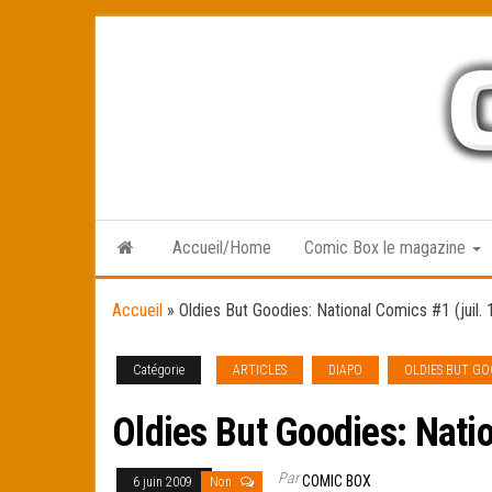
Skip
to
the
content
Accueil/Home
Comic Box le magazine
Accueil
»
Oldies But Goodies: National Comics #1 (juil.
Catégorie
ARTICLES
DIAPO
OLDIES BUT GO
Oldies But Goodies: Natio
Par
COMIC BOX
6 juin 2009
Non