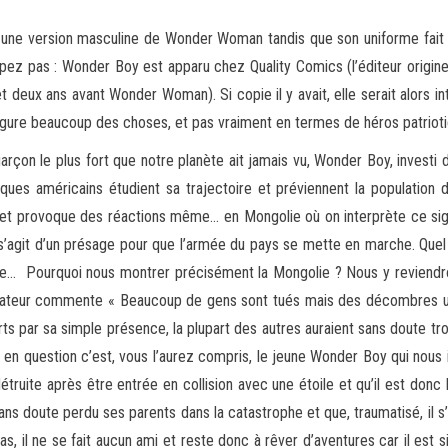
ne version masculine de Wonder Woman tandis que son uniforme fait 
mpez pas : Wonder Boy est apparu chez Quality
Comics (l’éditeur origin
t deux ans avant Wonder Woman). Si copie il y avait, elle serait alors i
éfigure beaucoup des choses, et pas vraiment en termes de héros patriot
arçon le plus fort que notre planète ait jamais vu, Wonder Boy, investi 
iques américains étudient sa trajectoire et préviennent la population 
e et provoque des réactions même… en Mongolie où on interprète ce sign
 s’agit d’un présage pour que l’armée du pays se mette en marche. Quel 
… Pourquoi nous montrer précisément la Mongolie ? Nous y reviendron
arrateur commente « Beaucoup de gens sont tués mais des décombres un
ts par sa simple présence, la plupart des autres auraient sans doute t
te en question c’est, vous l’aurez compris, le jeune Wonder Boy qui nou
é détruite après être entrée en collision avec une étoile et qu’il est d
sans doute perdu ses parents dans la catastrophe et que, traumatisé, il s’
as, il ne se fait aucun ami et reste donc à rêver d’aventures car il est