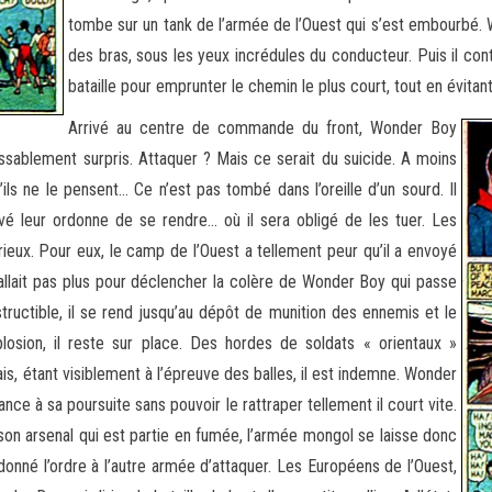
tombe sur un tank de l’armée de l’Ouest qui s’est embourbé. W
des bras, sous les yeux incrédules du conducteur. Puis il co
bataille pour emprunter le chemin le plus court, tout en évitan
Arrivé au centre de commande du front, Wonder Boy
sablement surpris. Attaquer ? Mais ce serait du suicide. A moins
s ne le pensent… Ce n’est pas tombé dans l’oreille d’un sourd. Il
vé leur ordonne de se rendre… où il sera obligé de les tuer. Les
eux. Pour eux, le camp de l’Ouest a tellement peur qu’il a envoyé
 fallait pas plus pour déclencher la colère de Wonder Boy qui passe
uctible, il se rend jusqu’au dépôt de munition des ennemis et le
plosion, il reste sur place. Des hordes de soldats « orientaux »
ais, étant visiblement à l’épreuve des balles, il est indemne. Wonder
nce à sa poursuite sans pouvoir le rattraper tellement il court vite.
 son arsenal qui est partie en fumée, l’armée mongol se laisse donc
donné l’ordre à l’autre armée d’attaquer. Les Européens de l’Ouest,