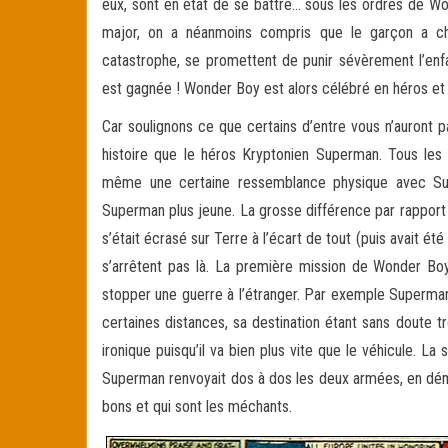
eux, sont en état de se battre… sous les ordres de Wonde
major, on a néanmoins compris que le garçon a cha
catastrophe, se promettent de punir sévèrement l’enfa
est gagnée ! Wonder Boy est alors célébré en héros et
Car soulignons ce que certains d’entre vous n’auront
histoire que le héros Kryptonien Superman. Tous les
même une certaine ressemblance physique avec Sup
Superman plus jeune. La grosse différence par rapport 
s’était écrasé sur Terre à l’écart de tout (puis avait ét
s’arrêtent pas là. La première mission de Wonder Bo
stopper une guerre à l’étranger. Par exemple Superman 
certaines distances, sa destination étant sans doute t
ironique puisqu’il va bien plus vite que le véhicule. 
Superman renvoyait dos à dos les deux armées, en démo
bons et qui sont les méchants.