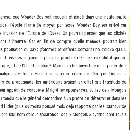
crase, que Wonder Boy soit recueilli et placé dans une institution, le
dict : l’étoile filante (le moyen par lequel Wonder Boy est arrivé sur
ne invasion de l’Europe de l’Ouest. On pourrait penser que les clichés
 sont à l’œuvre. Car en fin de compte quelle menace pourrait bien
la population du pays (femmes et enfants compris) ne s’élève qu’à 5
raient pas des régions un peu plus proches de chez eux plutôt que de
pe, et de l’Ouest en plus ? Mais sous le couvert de nous parler de «
analgie avec les « Huns » au sens populaire de l’époque. Depuis la
s de propagande, les américains avaient en effet pris l’habitude de
eur appétit de conquête. Malgré les apparences, au lieu de « Mongols
zis tandis que le général demandant à un prêtre de déterminer dans les
 d’Hitler (plus ou moins poussé mais déjà rapporté par les journaux de
algré leur nom et leur apparence, ces « Mongols » symbolisent tout à