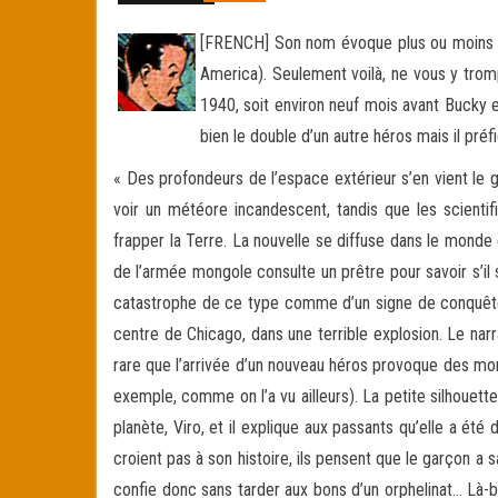
[FRENCH] Son nom évoque plus ou moins u
America). Seulement voilà, ne vous y tro
1940, soit environ neuf mois avant Bucky e
bien le double d’un autre héros mais il pr
« Des profondeurs de l’espace extérieur s’en vient le g
voir un météore incandescent, tandis que les scientif
frapper la Terre. La nouvelle se diffuse dans le mond
de l’armée mongole consulte un prêtre pour savoir s’il
catastrophe de ce type comme d’un signe de conquête
centre de Chicago, dans une terrible explosion. Le n
rare que l’arrivée d’un nouveau héros provoque des mor
exemple, comme on l’a vu ailleurs). La petite silhouet
planète, Viro, et il explique aux passants qu’elle a ét
croient pas à son histoire, ils pensent que le garçon a 
confie donc sans tarder aux bons d’un orphelinat… Là-b