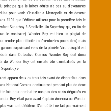
u principe que le héros adulte n’a pas eu d’aventures
ulte pour venir s’installer à Metropolis et de devenir
cs #101 que l’éditeur utilisera pour la première fois le
enfant Superboy à Smallville. Un Superboy qui, en fin de
 le contraire). Wonder Boy est bien un plagiat de
r rendre plus difficile les éventuelles poursuites) mais
arçon surpuissant venu de la planète Viro puisqu’il est
débuts dans Detective Comics. Wonder Boy doit donc
s de Wonder Boy ont ensuite été cannibalisés par la
« Superboy ».
ront apparu deux ou trois fois avant de disparaître dans
 dans National Comics continueront pendant plus de deux
cette fois pour combattre non pas des nazis déguisés en
Wonder Boy était paru avant Captain America ou Wonder
plus vraiment d’éditeur. D’un côté il ne fait pas vraiment