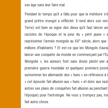
son âge sans leur faire mal.
Pendant le temps qu’il a fallu pour que le météore s’é
grand prêtre mongol a réfléchit. Il rend alors son ver
Terre) est bien un signe des dieux qu’il faut lancer u
racistes de l’époque et la peur du « péril jaune »
représenter l’armée mongole au XX° siècle, alors que 
millions d’habitants ? Et est-ce que les Mongols n’au
lancer une conquête du monde en commençant par l’Euro
Mongolie », les auteurs font sans doute plutôt une 
première guerre mondiale et quelques premiers poster
surnommer les allemands des « huns » en référence à l
» cet épisode fait allusion aux « huns » et donc aux na
astres ses plans de conquêtes fait allusion au penchant
l’époque) pour l’astrologie. Ne vous y trompez pas, m
fait autre chose.