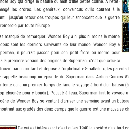
r Boy qui dirige la bataille du haut d’une petite colline. A l’état-
ngé les ordres. Les généraux, convaincus qu’ils courent à la
nt… jusqu’au retour des troupes qui leur annoncent que la guerre
 remercié par toute l’Europe…
 pas manqué de remarquer. Wonder Boy a ni plus ni moins la même
 deux sont les derniers survivants de leur monde. Wonder Boy a
erman, il pourrait passer pour son petit frère ou même pour
à la première version des origines de Superman, c’est que celui-ci
é trouvé par un motard et déposé à l’orphelinat « Smallville », les paren
y rappelle beaucoup un épisode de Superman dans Action Comics #2 (j
tente dans un premier temps de faire le voyage à bord d’un bateau (à 
rop éloignée pour y bondir). Poussé à l’eau, Superman finit le voyage à
La scène de Wonder Boy se ventant d’arriver une semaine avant un bateau
ntrant aux gradés des deux camps que la guerre est une mauvaise chos
Ce qui est intéressant c’est qu’en 1940 la société plus tard