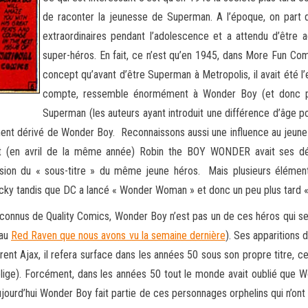
de raconter la jeunesse de Superman. A l’époque, on part d
extraordinaires pendant l’adolescence et a attendu d’être ad
super-héros. En fait, ce n’est qu’en 1945, dans More Fun Comi
concept qu’avant d’être Superman à Metropolis, il avait été l’
compte, ressemble énormément à Wonder Boy (et donc pas
Superman (les auteurs ayant introduit une différence d’âge pou
ment dérivé de Wonder Boy. Reconnaissons aussi une influence au jeune g
tôt (en avril de la même année) Robin the BOY WONDER avait ses 
sion du « sous-titre » du même jeune héros. Mais plusieurs élément
cky tandis que DC a lancé « Wonder Woman » et donc un peu plus tard 
s connus de Quality Comics, Wonder Boy n’est pas un de ces héros qui se
 au
Red Raven que nous avons vu la semaine dernière
). Ses apparitions
rent Ajax, il refera surface dans les années 50 sous son propre titre, 
ige). Forcément, dans les années 50 tout le monde avait oublié que 
Aujourd’hui Wonder Boy fait partie de ces personnages orphelins qui n’ont 