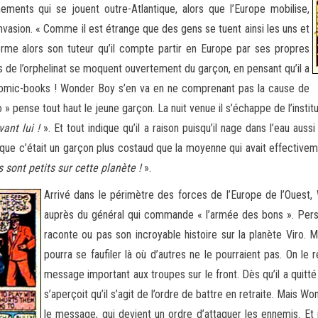
nts qui se jouent outre-Atlantique, alors que l’Europe mobilise,
invasion. « Comme il est étrange que des gens se tuent ainsi les uns et
orme alors son tuteur qu’il compte partir en Europe par ses propres
s de l’orphelinat se moquent ouvertement du garçon, en pensant qu’il a
e comic-books ! Wonder Boy s’en va en ne comprenant pas la cause de
ro » pense tout haut le jeune garçon. La nuit venue il s’échappe de l’institu
vant lui !
». Et tout indique qu’il a raison puisqu’il nage dans l’eau aussi
que c’était un garçon plus costaud que la moyenne qui avait effectivemen
 sont petits sur cette planète !
».
Arrivé dans le périmètre des forces de l’Europe de l’Ouest,
auprès du général qui commande « l’armée des bons ». Personn
raconte ou pas son incroyable histoire sur la planète Viro. M
pourra se faufiler là où d’autres ne le pourraient pas. On le
message important aux troupes sur le front. Dès qu’il a quit
s’aperçoit qu’il s’agit de l’ordre de battre en retraite. Mais W
le message, qui devient un ordre d’attaquer les ennemis. Et il