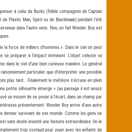
penser à celui de Bucky (fidèle compagnon de Captain
el de Plastic Man, Spirit ou de Blackhawk) pendant l’été
ntervenue dans l’autre sens. Non, en fait Wonder Boy est
iques.
de la force de milliers d’hommes ». Dans le ciel on peut
de se préparer à l’impact imminent. L’objet céleste va
e dans le ciel d’une bien curieuse manière. Le général
raisonnement particulier que d’interpréter une possible
s plus tard… Finalement le météore s’écrase en plein
e petite silhouette émerge » (au passage il est assez
rouvé un moyen de se poser à l’écart, dans un champ par
s intéresse présentement. Wonder Boy arrive d’une autre
onc le dernier survivant de son monde. Comme les gens ne
est sans doute inventé une histoire extraordinaire. On le
 simplement trop costaud pour jouer avec les enfants de