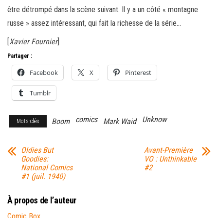
être détrompé dans la scène suivant. Il y a un côté « montagne
russe » assez intéressant, qui fait la richesse de la série…
[
Xavier Fournier
]
Partager :
Facebook
X
Pinterest
Tumblr
comics
Unknow
Boom
Mark Waid
Mots-clés
Oldies But
Avant-Première
Goodies:
VO : Unthinkable
National Comics
#2
#1 (juil. 1940)
À propos de l’auteur
Comic Box