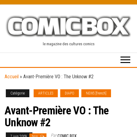
Skip
to
the
content
le magazine des cultures comics
Accueil
»
Avant-Première VO : The Unknow #2
Catégorie
ARTICLES
DIAPO
NEWS [french]
Avant-Première VO : The
Unknow #2
Par
COMIC BOX
7 juin 2009
Non