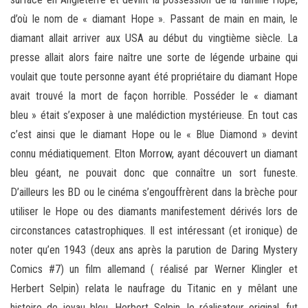
d’où le nom de « diamant Hope ». Passant de main en main, le
diamant allait arriver aux USA au début du vingtième siècle. La
presse allait alors faire naître une sorte de légende urbaine qui
voulait que toute personne ayant été propriétaire du diamant Hope
avait trouvé la mort de façon horrible. Posséder le « diamant
bleu » était s’exposer à une malédiction mystérieuse. En tout cas
c’est ainsi que le diamant Hope ou le « Blue Diamond » devint
connu médiatiquement. Elton Morrow, ayant découvert un diamant
bleu géant, ne pouvait donc que connaître un sort funeste.
D’ailleurs les BD ou le cinéma s’engouffrèrent dans la brèche pour
utiliser le Hope ou des diamants manifestement dérivés lors de
circonstances catastrophiques. Il est intéressant (et ironique) de
noter qu’en 1943 (deux ans après la parution de Daring Mystery
Comics #7) un film allemand ( réalisé par Werner Klingler et
Herbert Selpin) relata le naufrage du Titanic en y mêlant une
histoire de joyau bleu. Herbert Selpin, le réalisateur original, fut