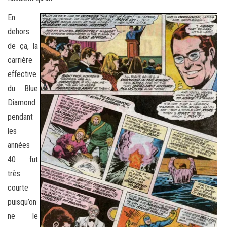
En
dehors
de ça, la
carrière
effective
du Blue
Diamond
pendant
les
années
40 fut
très
courte
puisqu’on
ne le