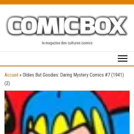
Skip
to
the
content
le magazine des cultures comics
Accueil
»
Oldies But Goodies: Daring Mystery Comics #7 (1941)
(2)