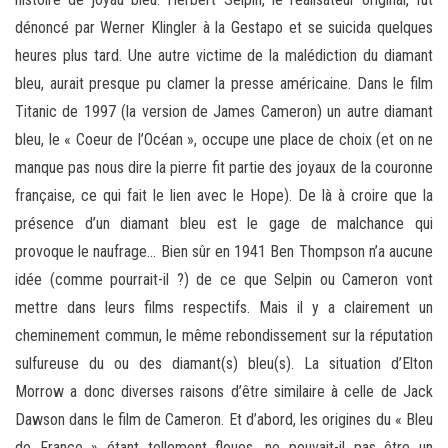
dénoncé par Werner Klingler à la Gestapo et se suicida quelques
heures plus tard. Une autre victime de la malédiction du diamant
bleu, aurait presque pu clamer la presse américaine. Dans le film
Titanic de 1997 (la version de James Cameron) un autre diamant
bleu, le « Coeur de l’Océan », occupe une place de choix (et on ne
manque pas nous dire la pierre fit partie des joyaux de la couronne
française, ce qui fait le lien avec le Hope). De là à croire que la
présence d’un diamant bleu est le gage de malchance qui
provoque le naufrage… Bien sûr en 1941 Ben Thompson n’a aucune
idée (comme pourrait-il ?) de ce que Selpin ou Cameron vont
mettre dans leurs films respectifs. Mais il y a clairement un
cheminement commun, le même rebondissement sur la réputation
sulfureuse du ou des diamant(s) bleu(s). La situation d’Elton
Morrow a donc diverses raisons d’être similaire à celle de Jack
Dawson dans le film de Cameron. Et d’abord, les origines du « Bleu
de France » étant tellement floues, ne pouvait-il pas être un