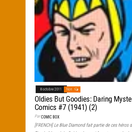
8 octobre 2011
Non
Oldies But Goodies: Daring Myste
Comics #7 (1941) (2)
Par
COMIC BOX
[FRENCH] Le Blue Diamond fait partie de ces héros 