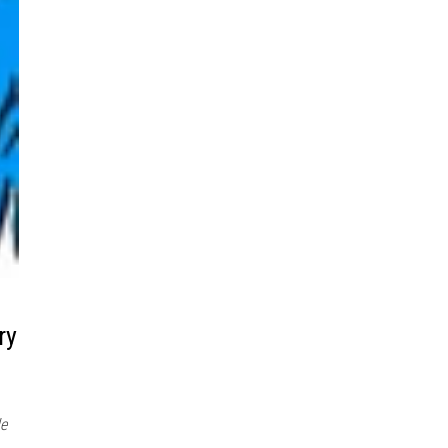
ry
de