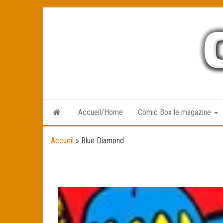
Skip
to
the
content
Accueil/Home
Comic Box le magazine
Accueil
»
Blue Diamond