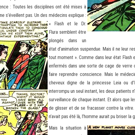
ence : Toutes les disciplines ont été mises à
e s’éveillent pas. Un des médecins explique :
« Flash et le Dr.
Flura semblent être
plongés dans un
état d’animation suspendue. Mais il ne leur res
tout moment ». Comme dans leur état Flash et
enfermés dans une sorte de cage de verre où 
faire reprendre conscience. Mais le méde
cheveux digne de la princesse Leia ou d’I
interrompu un seul instant, les deux patients n
surveillance de chaque instant. Et alors qu
de glisser et de se fracasser contre la vitre.
n’avait pas été là, l’homme aurait pu briser la
Mais la situation à