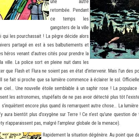
une autre
retombée. Pendant
ce temps les
gangsters de la ville
ui qui les pourchassait ! La pègre décide alors
’univers partagé en est à ses balbutiements et
s héros venant d’autres cités pour prendre la
a ville. La police sort en pleine nuit dans les
r que Flash et Flura ne soient pas en état d’intervenir. Mais l’un des p
Il se fait si proche que sa lumière commence à éclairer le sol. Officiell
 ciel… Une nouvelle étoile semblable à un saphir rose ! La populace est
ent les astronomes, stupéfaits de ne pas avoir détecté plus tôt l’existe
 s’inquiètent encore plus quand ils remarquent autre chose… La lumière de
n’y aura bientôt plus d’oxygène sur Terre ! Ce n’est qu’une question de 
ty n’apparaissent pas, malgré l’ampleur globale de la menace).
Rapidement la situation dégénère. Au point que dan