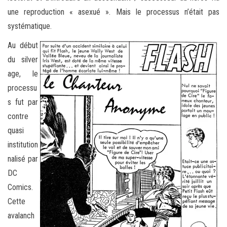
une reproduction « asexué ». Mais le processus n’était pas
systématique.
Au début
du silver
age, le
processu
s fut par
contre
quasi
institution
nalisé par
DC
Comics.
Cette
avalanch