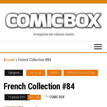
Skip
to
the
content
le magazine des cultures comics
Accueil
»
French Collection #84
Catégorie
ARTICLES
DIAPO
FRENCH COLLECTION
French Collection #84
Par
COMIC BOX
11 janvier 2011
Non