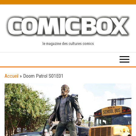
Skip
to
the
content
le magazine des cultures comics
Accueil
»
Doom Patrol S01E01