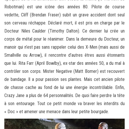
Robotman) est une icône des années 80. Pilote de course
vedette, Cliff (Brendan Fraser) subit un grave accident dont seul
son cerveau réchappe. Déclaré mort, il est pris en charge par le
Docteur Niles Caulder (Timothy Dalton). Ce dernier lui crée un
corps de métal pour le réanimer. Dans la demeure du Docteur, un
manoir qui n’est pas sans rappeler celui des X-Men (mais aussi de
Smallville ou Arrow), il rencontre d’autres êtres aussi étonnants
que lui. Rita Farr (April Bowlby), ex-star des années 50, a du mal à
contrôler son corps. Mister Negative (Matt Bomer) est recouvert
de bandage. Il a pour passion ses plantes. Mais cet ancien pilote
de chasse cache au fond de lui une énergie incontrôlable. Enfin,
Crazy Jane a plus de 64 personnalités. De quoi faire perdre la tête
à son entourage. Tout ce petit monde va braver les interdits du
« Doc » et amener une menace dans leur petite bourgade.