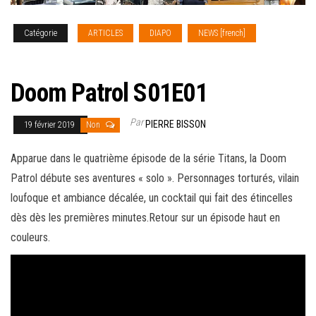
Catégorie
ARTICLES
DIAPO
NEWS [french]
SERIES
TV
Doom Patrol S01E01
Par
PIERRE BISSON
19 février 2019
Non
Apparue dans le quatrième épisode de la série Titans, la Doom
Patrol débute ses aventures « solo ». Personnages torturés, vilain
loufoque et ambiance décalée, un cocktail qui fait des étincelles
dès dès les premières minutes.
Retour sur un épisode haut en
couleurs.