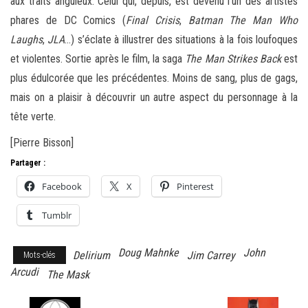
aux traits anguleux. Celui qui, depuis, est devenu l’un des artistes
phares de DC Comics (
Final Crisis
,
Batman The Man Who
Laughs
,
JLA
…) s’éclate à illustrer des situations à la fois loufoques
et violentes. Sortie après le film, la saga
The Man Strikes Back
est
plus édulcorée que les précédentes. Moins de sang, plus de gags,
mais on a plaisir à découvrir un autre aspect du personnage à la
tête verte.
[Pierre Bisson]
Partager :
Facebook
X
Pinterest
Tumblr
Doug Mahnke
John
Delirium
Jim Carrey
Mots-clés
Arcudi
The Mask