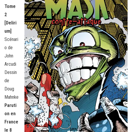
Tome
2
[Deliri
um]
Scénari
o de
John
Arcudi
Dessin
de
Doug
Mahnke
Paruti
on en
France
le 8